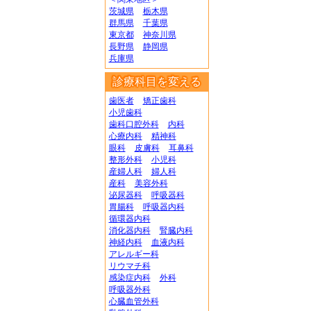
茨城県
栃木県
群馬県
千葉県
東京都
神奈川県
長野県
静岡県
兵庫県
診療科目を変える
歯医者
矯正歯科
小児歯科
歯科口腔外科
内科
心療内科
精神科
眼科
皮膚科
耳鼻科
整形外科
小児科
産婦人科
婦人科
産科
美容外科
泌尿器科
呼吸器科
胃腸科
呼吸器内科
循環器内科
消化器内科
腎臓内科
神経内科
血液内科
アレルギー科
リウマチ科
感染症内科
外科
呼吸器外科
心臓血管外科