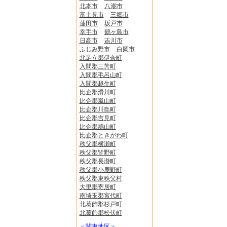
北本市
八潮市
富士見市
三郷市
蓮田市
坂戸市
幸手市
鶴ヶ島市
日高市
吉川市
ふじみ野市
白岡市
北足立郡伊奈町
入間郡三芳町
入間郡毛呂山町
入間郡越生町
比企郡滑川町
比企郡嵐山町
比企郡川島町
比企郡吉見町
比企郡鳩山町
比企郡ときがわ町
秩父郡横瀬町
秩父郡皆野町
秩父郡長瀞町
秩父郡小鹿野町
秩父郡東秩父村
大里郡寄居町
南埼玉郡宮代町
北葛飾郡杉戸町
北葛飾郡松伏町
＜関東地区＞