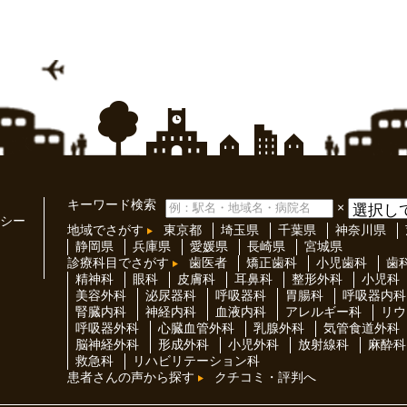
キーワード検索
×
シー
地域でさがす
東京都
埼玉県
千葉県
神奈川県
静岡県
兵庫県
愛媛県
長崎県
宮城県
診療科目でさがす
歯医者
矯正歯科
小児歯科
歯
精神科
眼科
皮膚科
耳鼻科
整形外科
小児科
美容外科
泌尿器科
呼吸器科
胃腸科
呼吸器内科
腎臓内科
神経内科
血液内科
アレルギー科
リウ
呼吸器外科
心臓血管外科
乳腺外科
気管食道外科
脳神経外科
形成外科
小児外科
放射線科
麻酔科
救急科
リハビリテーション科
患者さんの声から探す
クチコミ・評判へ