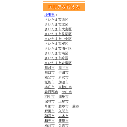
エリアを変える
埼玉県
：
さいたま市西区
さいたま市北区
さいたま市大宮区
さいたま市見沼区
さいたま市中央区
さいたま市桜区
さいたま市浦和区
さいたま市南区
さいたま市緑区
さいたま市岩槻区
川越市
熊谷市
川口市
行田市
秩父市
所沢市
飯能市
加須市
本庄市
東松山市
春日部市
狭山市
羽生市
鴻巣市
深谷市
上尾市
草加市
越谷市
蕨市
戸田市
入間市
朝霞市
志木市
和光市
新座市
桶川市
久喜市