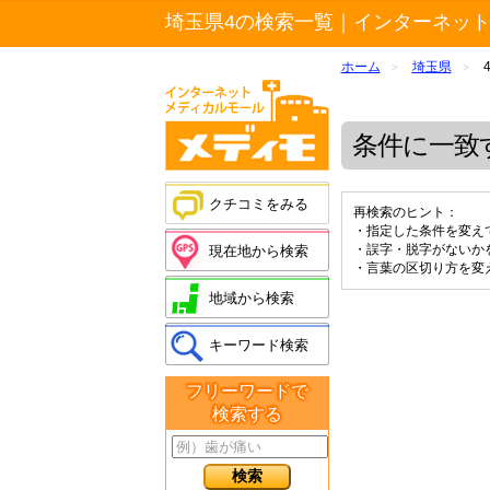
埼玉県4の検索一覧｜インターネッ
ホーム
埼玉県
>
>
条件に一致
クチコミをみる
再検索のヒント：
・指定した条件を変え
・誤字・脱字がないか
現在地から検索
・言葉の区切り方を変
地域から検索
キーワード検索
フリーワードで
検索する