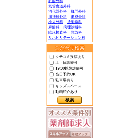
乳腺外科
気管食道外科
消化器外科
肛門外科
脳神経外科
形成外科
小児外科
放射線科
麻酔科
病理診断科
臨床検査科
救急科
リハビリテーション科
こだわり検索
クチコミ投稿あり
土・日診療可
19:00以降診療可
当日予約OK
駐車場有り
キッズスペース
動画紹介あり