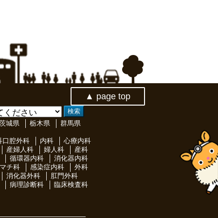
▲ page top
茨城県
栃木県
群馬県
科口腔外科
内科
心療内科
産婦人科
婦人科
産科
循環器内科
消化器内科
マチ科
感染症内科
外科
消化器外科
肛門外科
病理診断科
臨床検査科