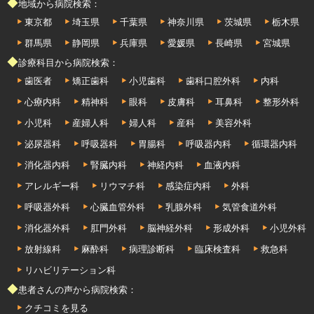
◆地域から病院検索：
東京都
埼玉県
千葉県
神奈川県
茨城県
栃木県
群馬県
静岡県
兵庫県
愛媛県
長崎県
宮城県
◆診療科目から病院検索：
歯医者
矯正歯科
小児歯科
歯科口腔外科
内科
心療内科
精神科
眼科
皮膚科
耳鼻科
整形外科
小児科
産婦人科
婦人科
産科
美容外科
泌尿器科
呼吸器科
胃腸科
呼吸器内科
循環器内科
消化器内科
腎臓内科
神経内科
血液内科
アレルギー科
リウマチ科
感染症内科
外科
呼吸器外科
心臓血管外科
乳腺外科
気管食道外科
消化器外科
肛門外科
脳神経外科
形成外科
小児外科
放射線科
麻酔科
病理診断科
臨床検査科
救急科
リハビリテーション科
◆患者さんの声から病院検索：
クチコミを見る