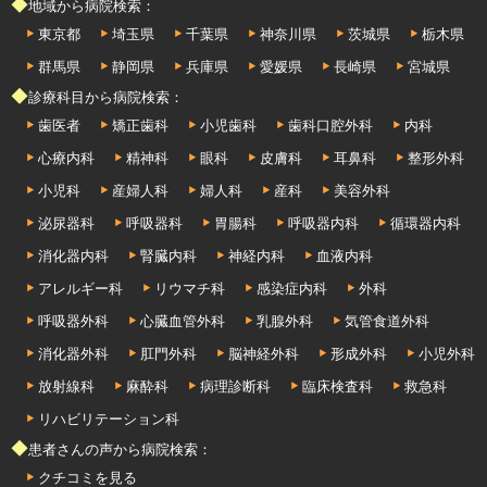
◆地域から病院検索：
東京都
埼玉県
千葉県
神奈川県
茨城県
栃木県
群馬県
静岡県
兵庫県
愛媛県
長崎県
宮城県
◆診療科目から病院検索：
歯医者
矯正歯科
小児歯科
歯科口腔外科
内科
心療内科
精神科
眼科
皮膚科
耳鼻科
整形外科
小児科
産婦人科
婦人科
産科
美容外科
泌尿器科
呼吸器科
胃腸科
呼吸器内科
循環器内科
消化器内科
腎臓内科
神経内科
血液内科
アレルギー科
リウマチ科
感染症内科
外科
呼吸器外科
心臓血管外科
乳腺外科
気管食道外科
消化器外科
肛門外科
脳神経外科
形成外科
小児外科
放射線科
麻酔科
病理診断科
臨床検査科
救急科
リハビリテーション科
◆患者さんの声から病院検索：
クチコミを見る