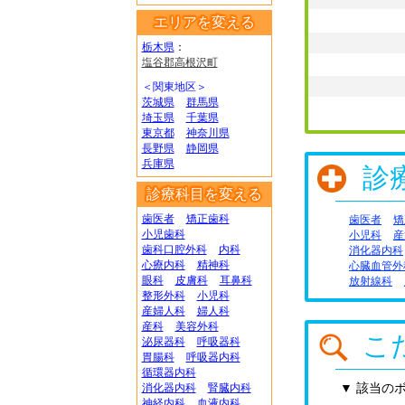
エリアを変える
栃木県
：
塩谷郡高根沢町
＜関東地区＞
茨城県
群馬県
埼玉県
千葉県
東京都
神奈川県
長野県
静岡県
兵庫県
診
診療科目を変える
歯医者
矯正歯科
歯医者
矯
小児歯科
小児科
産
歯科口腔外科
内科
消化器内科
心療内科
精神科
心臓血管外
眼科
皮膚科
耳鼻科
放射線科
整形外科
小児科
産婦人科
婦人科
産科
美容外科
こ
泌尿器科
呼吸器科
胃腸科
呼吸器内科
循環器内科
▼ 該当の
消化器内科
腎臓内科
神経内科
血液内科