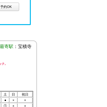
予約OK
最寄駅
：宝積寺
ック。
土
日
祝日
●
×
×
①
×
×