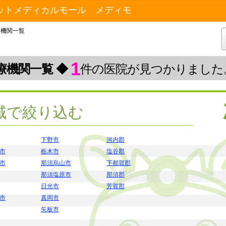
ットメディカルモール メディモ
療機関一覧
1
療機関一覧 ◆
件の医院が見つかりました
域で絞り込む
下野市
河内郡
市
栃木市
塩谷郡
市
那須烏山市
下都賀郡
那須塩原市
那須郡
日光市
芳賀郡
市
真岡市
矢板市