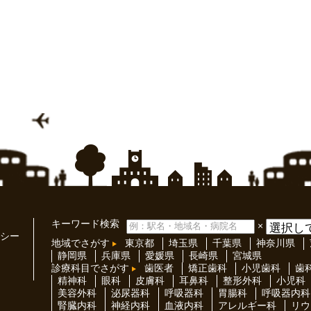
キーワード検索
×
シー
地域でさがす
東京都
埼玉県
千葉県
神奈川県
静岡県
兵庫県
愛媛県
長崎県
宮城県
診療科目でさがす
歯医者
矯正歯科
小児歯科
歯
精神科
眼科
皮膚科
耳鼻科
整形外科
小児科
美容外科
泌尿器科
呼吸器科
胃腸科
呼吸器内科
腎臓内科
神経内科
血液内科
アレルギー科
リウ