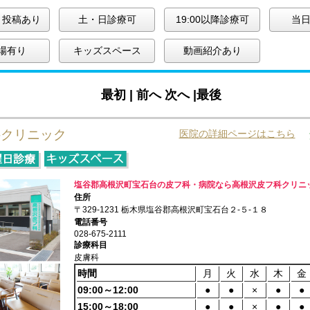
ミ投稿あり
土・日診療可
19:00以降診療可
当日
場有り
キッズスペース
動画紹介あり
最初 |
前へ
次へ
|最後
科クリニック
医院の詳細ページはこちら
塩谷郡高根沢町宝石台の皮フ科・病院なら高根沢皮フ科クリニ
住所
〒329-1231 栃木県塩谷郡高根沢町宝石台２-５-１８
電話番号
028-675-2111
診療科目
皮膚科
時間
月
火
水
木
金
09:00～12:00
●
●
×
●
●
15:00～18:00
●
●
×
●
●