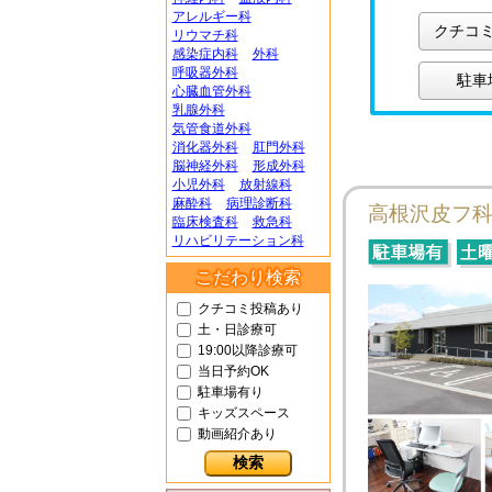
アレルギー科
クチコ
リウマチ科
感染症内科
外科
呼吸器外科
駐車
心臓血管外科
乳腺外科
気管食道外科
消化器外科
肛門外科
脳神経外科
形成外科
小児外科
放射線科
麻酔科
病理診断科
高根沢皮フ
臨床検査科
救急科
リハビリテーション科
こだわり検索
クチコミ投稿あり
土・日診療可
19:00以降診療可
当日予約OK
駐車場有り
キッズスペース
動画紹介あり