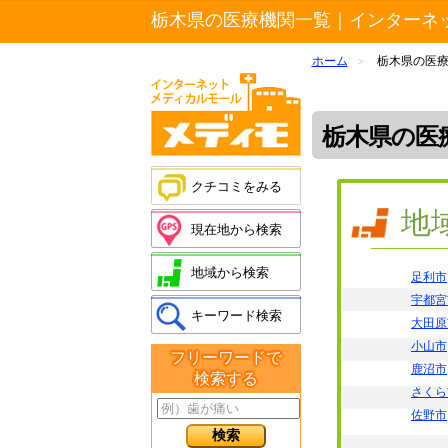
栃木県の医療機関一覧｜インターネ
ホーム
栃木県の医
>
栃木県の医
クチコミをみる
地
現在地から検索
地域から検索
足利市
宇都宮
キーワード検索
大田原
小山市
フリーワードで
鹿沼市
検索する
さくら
佐野市