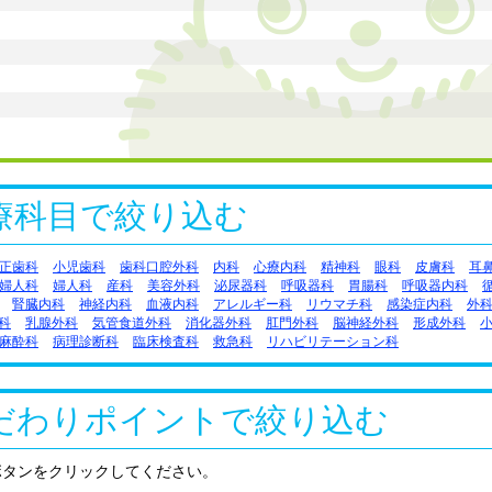
療科目で絞り込む
正歯科
小児歯科
歯科口腔外科
内科
心療内科
精神科
眼科
皮膚科
耳
婦人科
婦人科
産科
美容外科
泌尿器科
呼吸器科
胃腸科
呼吸器内科
腎臓内科
神経内科
血液内科
アレルギー科
リウマチ科
感染症内科
外
科
乳腺外科
気管食道外科
消化器外科
肛門外科
脳神経外科
形成外科
麻酔科
病理診断科
臨床検査科
救急科
リハビリテーション科
だわりポイントで絞り込む
ボタンをクリックしてください。