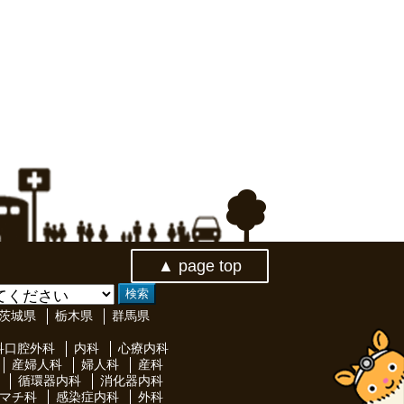
▲ page top
茨城県
栃木県
群馬県
科口腔外科
内科
心療内科
産婦人科
婦人科
産科
循環器内科
消化器内科
マチ科
感染症内科
外科