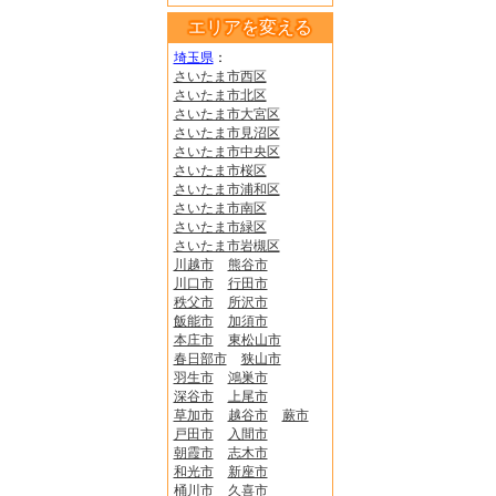
エリアを変える
埼玉県
：
さいたま市西区
さいたま市北区
さいたま市大宮区
さいたま市見沼区
さいたま市中央区
さいたま市桜区
さいたま市浦和区
さいたま市南区
さいたま市緑区
さいたま市岩槻区
川越市
熊谷市
川口市
行田市
秩父市
所沢市
飯能市
加須市
本庄市
東松山市
春日部市
狭山市
羽生市
鴻巣市
深谷市
上尾市
草加市
越谷市
蕨市
戸田市
入間市
朝霞市
志木市
和光市
新座市
桶川市
久喜市