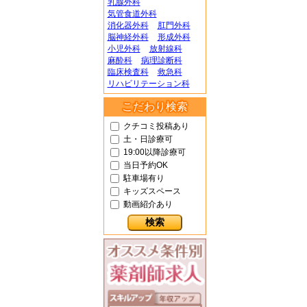
乳腺外科
気管食道外科
消化器外科
肛門外科
脳神経外科
形成外科
小児外科
放射線科
麻酔科
病理診断科
臨床検査科
救急科
リハビリテーション科
こだわり検索
クチコミ投稿あり
土・日診療可
19:00以降診療可
当日予約OK
駐車場有り
キッズスペース
動画紹介あり