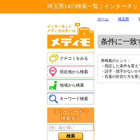
埼玉県14の検索一覧｜インターネッ
ホーム
埼玉県
>
>
条件に一致
クチコミをみる
再検索のヒント：
・指定した条件を変え
・誤字・脱字がないか
現在地から検索
・言葉の区切り方を変
地域から検索
キーワード検索
フリーワードで
検索する