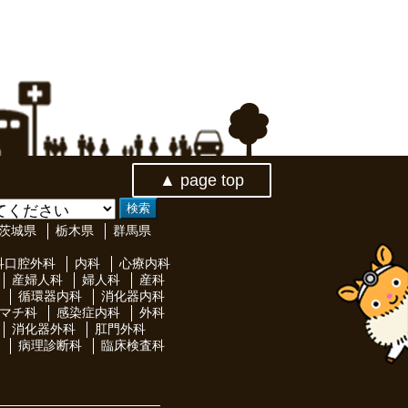
▲ page top
茨城県
栃木県
群馬県
科口腔外科
内科
心療内科
産婦人科
婦人科
産科
循環器内科
消化器内科
マチ科
感染症内科
外科
消化器外科
肛門外科
病理診断科
臨床検査科