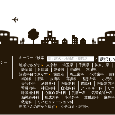
キーワード検索
×
シー
地域でさがす
東京都
埼玉県
千葉県
神奈川県
静岡県
兵庫県
愛媛県
長崎県
宮城県
診療科目でさがす
歯医者
矯正歯科
小児歯科
歯
精神科
眼科
皮膚科
耳鼻科
整形外科
小児科
美容外科
泌尿器科
呼吸器科
胃腸科
呼吸器内科
腎臓内科
神経内科
血液内科
アレルギー科
リウ
呼吸器外科
心臓血管外科
乳腺外科
気管食道外科
脳神経外科
形成外科
小児外科
放射線科
麻酔科
救急科
リハビリテーション科
患者さんの声から探す
クチコミ・評判へ