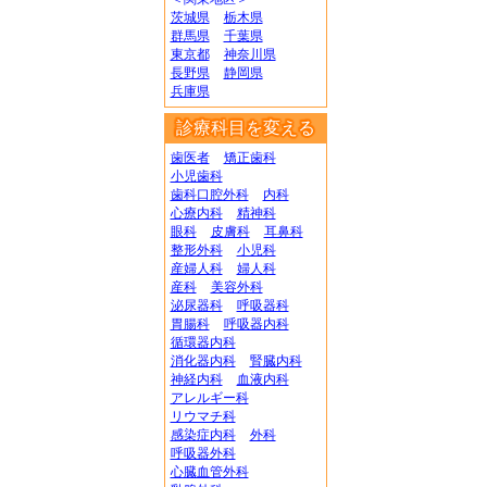
茨城県
栃木県
群馬県
千葉県
東京都
神奈川県
長野県
静岡県
兵庫県
診療科目を変える
歯医者
矯正歯科
小児歯科
歯科口腔外科
内科
心療内科
精神科
眼科
皮膚科
耳鼻科
整形外科
小児科
産婦人科
婦人科
産科
美容外科
泌尿器科
呼吸器科
胃腸科
呼吸器内科
循環器内科
消化器内科
腎臓内科
神経内科
血液内科
アレルギー科
リウマチ科
感染症内科
外科
呼吸器外科
心臓血管外科