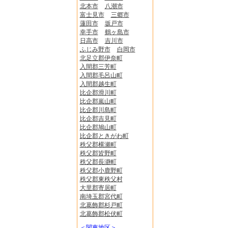
北本市
八潮市
富士見市
三郷市
蓮田市
坂戸市
幸手市
鶴ヶ島市
日高市
吉川市
ふじみ野市
白岡市
北足立郡伊奈町
入間郡三芳町
入間郡毛呂山町
入間郡越生町
比企郡滑川町
比企郡嵐山町
比企郡川島町
比企郡吉見町
比企郡鳩山町
比企郡ときがわ町
秩父郡横瀬町
秩父郡皆野町
秩父郡長瀞町
秩父郡小鹿野町
秩父郡東秩父村
大里郡寄居町
南埼玉郡宮代町
北葛飾郡杉戸町
北葛飾郡松伏町
＜関東地区＞