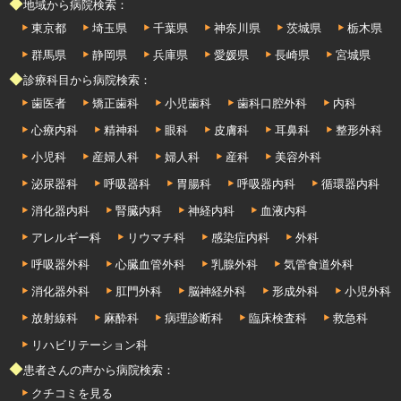
◆地域から病院検索：
東京都
埼玉県
千葉県
神奈川県
茨城県
栃木県
群馬県
静岡県
兵庫県
愛媛県
長崎県
宮城県
◆診療科目から病院検索：
歯医者
矯正歯科
小児歯科
歯科口腔外科
内科
心療内科
精神科
眼科
皮膚科
耳鼻科
整形外科
小児科
産婦人科
婦人科
産科
美容外科
泌尿器科
呼吸器科
胃腸科
呼吸器内科
循環器内科
消化器内科
腎臓内科
神経内科
血液内科
アレルギー科
リウマチ科
感染症内科
外科
呼吸器外科
心臓血管外科
乳腺外科
気管食道外科
消化器外科
肛門外科
脳神経外科
形成外科
小児外科
放射線科
麻酔科
病理診断科
臨床検査科
救急科
リハビリテーション科
◆患者さんの声から病院検索：
クチコミを見る