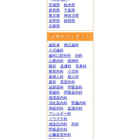
茨城県
栃木県
群馬県
千葉県
東京都
神奈川県
長野県
静岡県
兵庫県
診療科目を変える
歯医者
矯正歯科
小児歯科
歯科口腔外科
内科
心療内科
精神科
眼科
皮膚科
耳鼻科
整形外科
小児科
産婦人科
婦人科
産科
美容外科
泌尿器科
呼吸器科
胃腸科
呼吸器内科
循環器内科
消化器内科
腎臓内科
神経内科
血液内科
アレルギー科
リウマチ科
感染症内科
外科
呼吸器外科
心臓血管外科