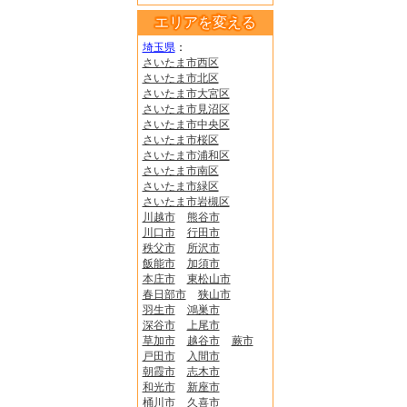
エリアを変える
埼玉県
：
さいたま市西区
さいたま市北区
さいたま市大宮区
さいたま市見沼区
さいたま市中央区
さいたま市桜区
さいたま市浦和区
さいたま市南区
さいたま市緑区
さいたま市岩槻区
川越市
熊谷市
川口市
行田市
秩父市
所沢市
飯能市
加須市
本庄市
東松山市
春日部市
狭山市
羽生市
鴻巣市
深谷市
上尾市
草加市
越谷市
蕨市
戸田市
入間市
朝霞市
志木市
和光市
新座市
桶川市
久喜市