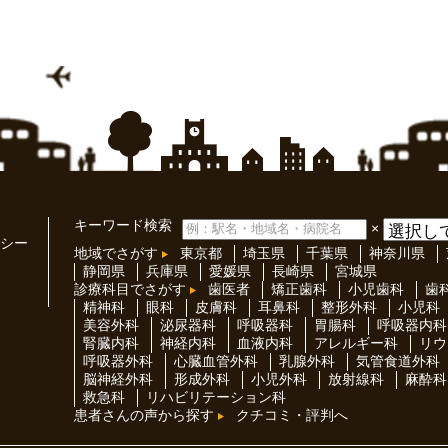
キーワード検索
×
シー
地域でさがす
東京都
埼玉県
千葉県
神奈川県
静岡県
兵庫県
愛媛県
長崎県
宮城県
診療科目でさがす
歯医者
矯正歯科
小児歯科
歯
精神科
眼科
皮膚科
耳鼻科
整形外科
小児科
美容外科
泌尿器科
呼吸器科
胃腸科
呼吸器内科
腎臓内科
神経内科
血液内科
アレルギー科
リウ
呼吸器外科
心臓血管外科
乳腺外科
気管食道外科
脳神経外科
形成外科
小児外科
放射線科
麻酔科
救急科
リハビリテーション科
患者さんの声から探す
クチコミ・評判へ