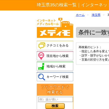
埼玉県35の検索一覧｜インターネッ
ホーム
埼玉県
>
>
条件に一致
クチコミをみる
再検索のヒント：
・指定した条件を変え
・誤字・脱字がないか
現在地から検索
・言葉の区切り方を変
地域から検索
キーワード検索
フリーワードで
検索する