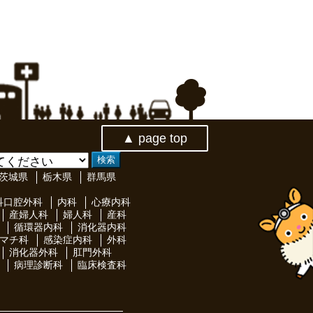
▲ page top
茨城県
栃木県
群馬県
科口腔外科
内科
心療内科
産婦人科
婦人科
産科
循環器内科
消化器内科
マチ科
感染症内科
外科
消化器外科
肛門外科
病理診断科
臨床検査科