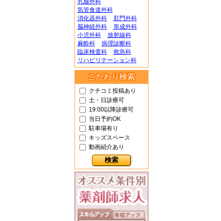
乳腺外科
気管食道外科
消化器外科
肛門外科
脳神経外科
形成外科
小児外科
放射線科
麻酔科
病理診断科
臨床検査科
救急科
リハビリテーション科
こだわり検索
クチコミ投稿あり
土・日診療可
19:00以降診療可
当日予約OK
駐車場有り
キッズスペース
動画紹介あり