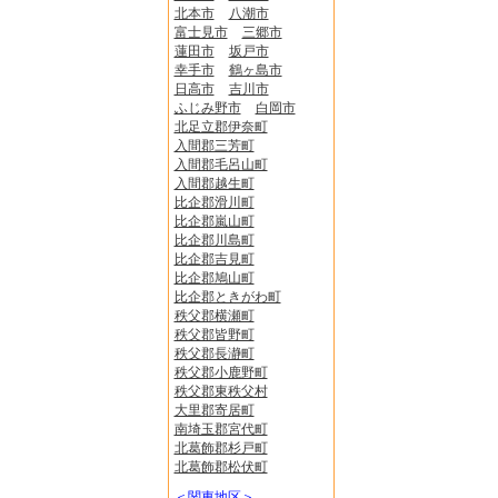
北本市
八潮市
富士見市
三郷市
蓮田市
坂戸市
幸手市
鶴ヶ島市
日高市
吉川市
ふじみ野市
白岡市
北足立郡伊奈町
入間郡三芳町
入間郡毛呂山町
入間郡越生町
比企郡滑川町
比企郡嵐山町
比企郡川島町
比企郡吉見町
比企郡鳩山町
比企郡ときがわ町
秩父郡横瀬町
秩父郡皆野町
秩父郡長瀞町
秩父郡小鹿野町
秩父郡東秩父村
大里郡寄居町
南埼玉郡宮代町
北葛飾郡杉戸町
北葛飾郡松伏町
＜関東地区＞