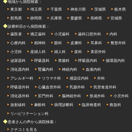
◆地域から病院検索：
東京都
埼玉県
千葉県
神奈川県
茨城県
栃木県
群馬県
静岡県
兵庫県
愛媛県
長崎県
宮城県
◆診療科目から病院検索：
歯医者
矯正歯科
小児歯科
歯科口腔外科
内科
心療内科
精神科
眼科
皮膚科
耳鼻科
整形外科
小児科
産婦人科
婦人科
産科
美容外科
泌尿器科
呼吸器科
胃腸科
呼吸器内科
循環器内科
消化器内科
腎臓内科
神経内科
血液内科
アレルギー科
リウマチ科
感染症内科
外科
呼吸器外科
心臓血管外科
乳腺外科
気管食道外科
消化器外科
肛門外科
脳神経外科
形成外科
小児外科
放射線科
麻酔科
病理診断科
臨床検査科
救急科
リハビリテーション科
◆患者さんの声から病院検索：
クチコミを見る