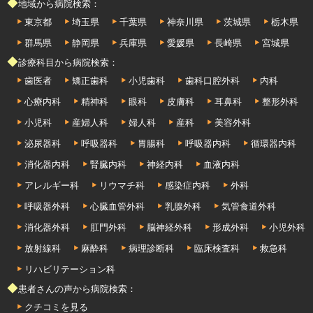
◆地域から病院検索：
東京都
埼玉県
千葉県
神奈川県
茨城県
栃木県
群馬県
静岡県
兵庫県
愛媛県
長崎県
宮城県
◆診療科目から病院検索：
歯医者
矯正歯科
小児歯科
歯科口腔外科
内科
心療内科
精神科
眼科
皮膚科
耳鼻科
整形外科
小児科
産婦人科
婦人科
産科
美容外科
泌尿器科
呼吸器科
胃腸科
呼吸器内科
循環器内科
消化器内科
腎臓内科
神経内科
血液内科
アレルギー科
リウマチ科
感染症内科
外科
呼吸器外科
心臓血管外科
乳腺外科
気管食道外科
消化器外科
肛門外科
脳神経外科
形成外科
小児外科
放射線科
麻酔科
病理診断科
臨床検査科
救急科
リハビリテーション科
◆患者さんの声から病院検索：
クチコミを見る