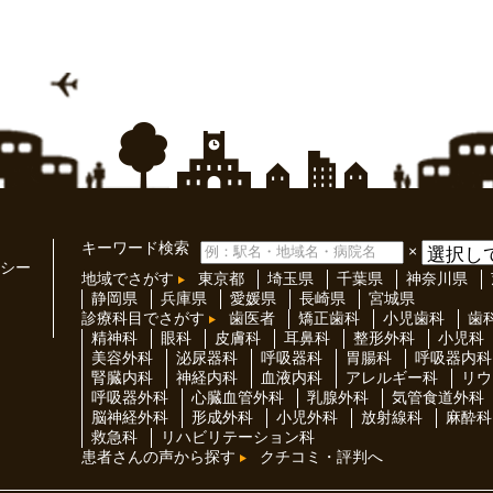
キーワード検索
×
シー
地域でさがす
東京都
埼玉県
千葉県
神奈川県
静岡県
兵庫県
愛媛県
長崎県
宮城県
診療科目でさがす
歯医者
矯正歯科
小児歯科
歯
精神科
眼科
皮膚科
耳鼻科
整形外科
小児科
美容外科
泌尿器科
呼吸器科
胃腸科
呼吸器内科
腎臓内科
神経内科
血液内科
アレルギー科
リウ
呼吸器外科
心臓血管外科
乳腺外科
気管食道外科
脳神経外科
形成外科
小児外科
放射線科
麻酔科
救急科
リハビリテーション科
患者さんの声から探す
クチコミ・評判へ