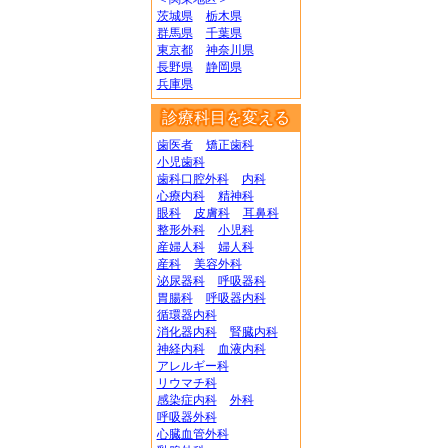
茨城県
栃木県
群馬県
千葉県
東京都
神奈川県
長野県
静岡県
兵庫県
診療科目を変える
歯医者
矯正歯科
小児歯科
歯科口腔外科
内科
心療内科
精神科
眼科
皮膚科
耳鼻科
整形外科
小児科
産婦人科
婦人科
産科
美容外科
泌尿器科
呼吸器科
胃腸科
呼吸器内科
循環器内科
消化器内科
腎臓内科
神経内科
血液内科
アレルギー科
リウマチ科
感染症内科
外科
呼吸器外科
心臓血管外科