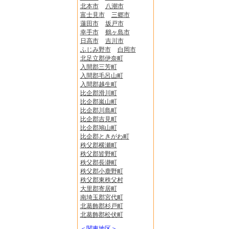
北本市
八潮市
富士見市
三郷市
蓮田市
坂戸市
幸手市
鶴ヶ島市
日高市
吉川市
ふじみ野市
白岡市
北足立郡伊奈町
入間郡三芳町
入間郡毛呂山町
入間郡越生町
比企郡滑川町
比企郡嵐山町
比企郡川島町
比企郡吉見町
比企郡鳩山町
比企郡ときがわ町
秩父郡横瀬町
秩父郡皆野町
秩父郡長瀞町
秩父郡小鹿野町
秩父郡東秩父村
大里郡寄居町
南埼玉郡宮代町
北葛飾郡杉戸町
北葛飾郡松伏町
＜関東地区＞