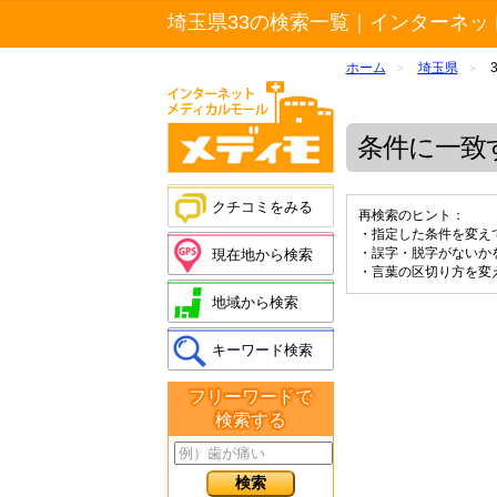
埼玉県33の検索一覧｜インターネッ
ホーム
埼玉県
>
>
条件に一致
クチコミをみる
再検索のヒント：
・指定した条件を変え
・誤字・脱字がないか
現在地から検索
・言葉の区切り方を変
地域から検索
キーワード検索
フリーワードで
検索する