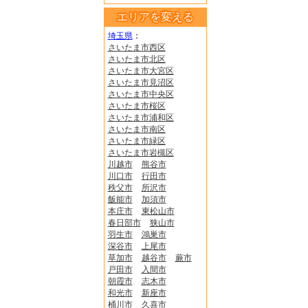
エリアを変える
埼玉県
：
さいたま市西区
さいたま市北区
さいたま市大宮区
さいたま市見沼区
さいたま市中央区
さいたま市桜区
さいたま市浦和区
さいたま市南区
さいたま市緑区
さいたま市岩槻区
川越市
熊谷市
川口市
行田市
秩父市
所沢市
飯能市
加須市
本庄市
東松山市
春日部市
狭山市
羽生市
鴻巣市
深谷市
上尾市
草加市
越谷市
蕨市
戸田市
入間市
朝霞市
志木市
和光市
新座市
桶川市
久喜市