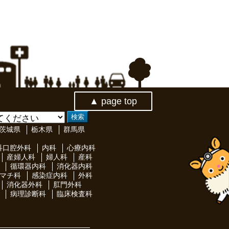
▲ page top
茨城県
栃木県
群馬県
科口腔外科
内科
心療内科
産婦人科
婦人科
産科
循環器内科
消化器内科
マチ科
感染症内科
外科
消化器外科
肛門外科
病理診断科
臨床検査科