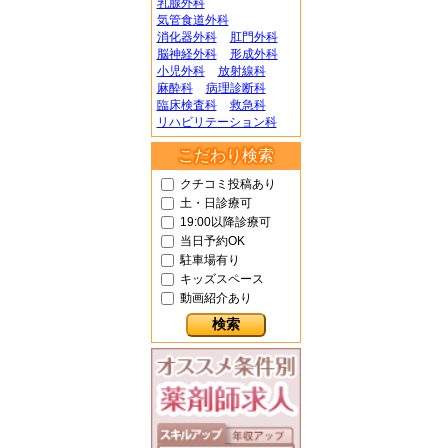
乳腺外科
気管食道外科
消化器外科
肛門外科
脳神経外科
形成外科
小児外科
放射線科
麻酔科
病理診断科
臨床検査科
救急科
リハビリテーション科
こだわり検索
クチコミ投稿あり
土・日診療可
19:00以降診療可
当日予約OK
駐車場有り
キッズスペース
動画紹介あり