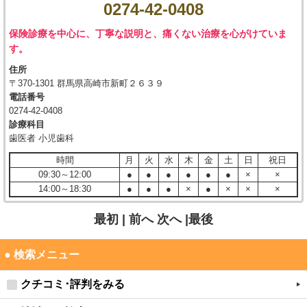
0274-42-0408
保険診療を中心に、丁寧な説明と、痛くない治療を心がけていま
す。
住所
〒370-1301 群馬県高崎市新町２６３９
電話番号
0274-42-0408
診療科目
歯医者 小児歯科
時間
月
火
水
木
金
土
日
祝日
09:30～12:00
●
●
●
●
●
●
×
×
14:00～18:30
●
●
●
×
●
×
×
×
最初 |
前へ
次へ
|最後
● 検索メニュー
クチコミ･評判をみる