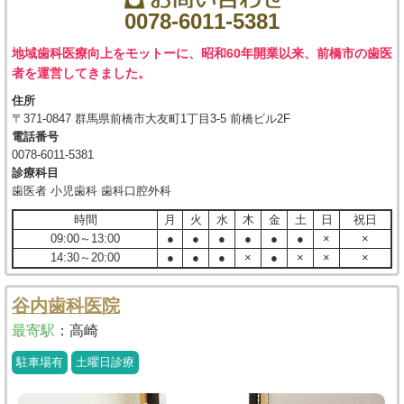
0078-6011-5381
地域歯科医療向上をモットーに、昭和60年開業以来、前橋市の歯医
者を運営してきました。
住所
〒371-0847 群馬県前橋市大友町1丁目3-5 前橋ビル2F
電話番号
0078-6011-5381
診療科目
歯医者 小児歯科 歯科口腔外科
時間
月
火
水
木
金
土
日
祝日
09:00～13:00
●
●
●
●
●
●
×
×
14:30～20:00
●
●
●
×
●
×
×
×
谷内歯科医院
最寄駅
：
高崎
駐車場有
土曜日診療