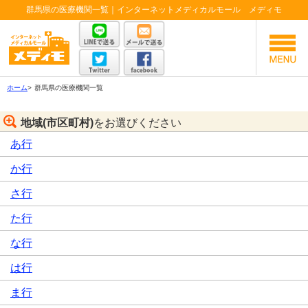
群馬県の医療機関一覧｜インターネットメディカルモール メディモ
ホーム
>
群馬県の医療機関一覧
地域(市区町村)
をお選びください
あ行
か行
さ行
た行
な行
は行
ま行