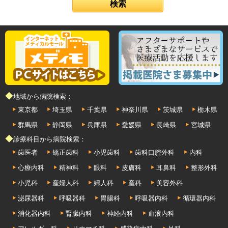
◆地域から病院検索：
東京都
埼玉県
千葉県
神奈川県
茨城県
栃木県
群馬県
静岡県
兵庫県
愛媛県
長崎県
宮城県
◆診療科目から病院検索：
歯医者
矯正歯科
小児歯科
歯科口腔外科
内科
心療内科
精神科
眼科
皮膚科
耳鼻科
整形外科
小児科
産婦人科
婦人科
産科
美容外科
泌尿器科
呼吸器科
胃腸科
呼吸器内科
循環器内科
消化器内科
腎臓内科
神経内科
血液内科