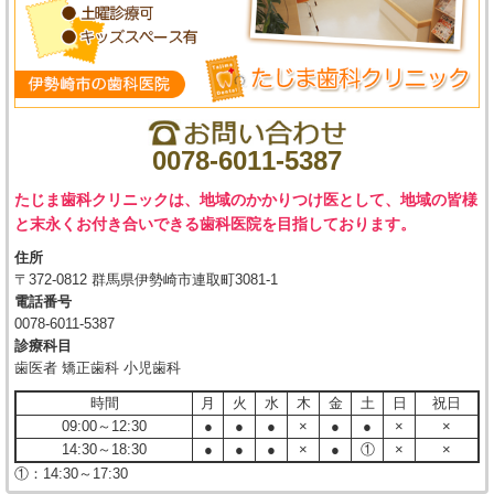
0078-6011-5387
たじま歯科クリニックは、地域のかかりつけ医として、地域の皆様
と末永くお付き合いできる歯科医院を目指しております。
住所
〒372-0812 群馬県伊勢崎市連取町3081-1
電話番号
0078-6011-5387
診療科目
歯医者 矯正歯科 小児歯科
時間
月
火
水
木
金
土
日
祝日
09:00～12:30
●
●
●
×
●
●
×
×
14:30～18:30
●
●
●
×
●
①
×
×
①：14:30～17:30