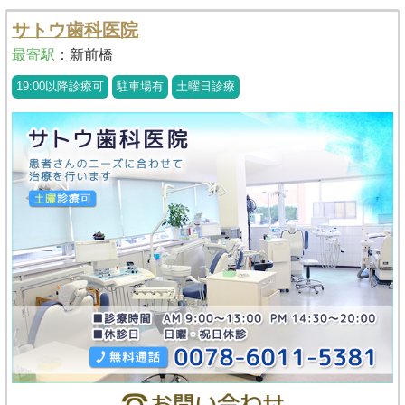
サトウ歯科医院
最寄駅
：
新前橋
19:00以降診療可
駐車場有
土曜日診療