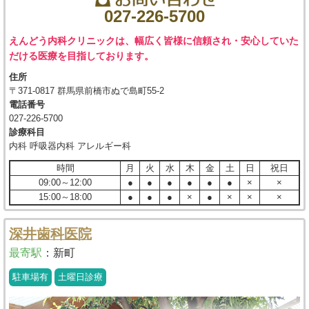
027-226-5700
えんどう内科クリニックは、幅広く皆様に信頼され・安心していた
だける医療を目指しております。
住所
〒371-0817 群馬県前橋市ぬで島町55-2
電話番号
027-226-5700
診療科目
内科 呼吸器内科 アレルギー科
時間
月
火
水
木
金
土
日
祝日
09:00～12:00
●
●
●
●
●
●
×
×
15:00～18:00
●
●
●
×
●
×
×
×
深井歯科医院
最寄駅
：
新町
駐車場有
土曜日診療