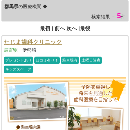
群馬県
の医療機関 ◆
5
検索結果 －
件
最初 |
前へ
次へ
|最後
たじま歯科クリニック
最寄駅
：
伊勢崎
プレゼントあり
口コミ有り！
駐車場有
土曜日診療
キッズスペース