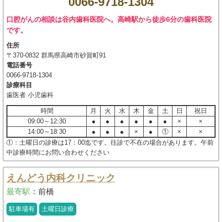
0066-9718-1304
口腔がんの相談は谷内歯科医院へ。高崎駅から徒歩6分の歯科医院
です。
住所
〒370-0832 群馬県高崎市砂賀町91
電話番号
0066-9718-1304
診療科目
歯医者 小児歯科
時間
月
火
水
木
金
土
日
祝日
09:00～12:30
●
●
●
●
●
●
×
×
14:00～18:30
●
●
●
×
●
①
×
×
①：土曜日の診療は17：00迄です。往診で不在の場合があります。午前
中診療時間にお問い合わせください
えんどう内科クリニック
最寄駅
：
前橋
駐車場有
土曜日診療