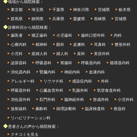
◆地域から病院検索：
東京都
埼玉県
千葉県
神奈川県
茨城県
栃木県
群馬県
静岡県
兵庫県
愛媛県
長崎県
宮城県
◆診療科目から病院検索：
歯医者
矯正歯科
小児歯科
歯科口腔外科
内科
心療内科
精神科
眼科
皮膚科
耳鼻科
整形外科
小児科
産婦人科
婦人科
産科
美容外科
泌尿器科
呼吸器科
胃腸科
呼吸器内科
循環器内科
消化器内科
腎臓内科
神経内科
血液内科
アレルギー科
リウマチ科
感染症内科
外科
呼吸器外科
心臓血管外科
乳腺外科
気管食道外科
消化器外科
肛門外科
脳神経外科
形成外科
小児外科
放射線科
麻酔科
病理診断科
臨床検査科
救急科
リハビリテーション科
◆患者さんの声から病院検索：
クチコミを見る