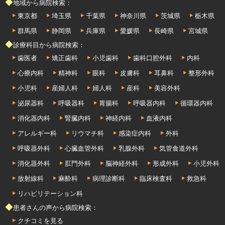
◆地域から病院検索：
東京都
埼玉県
千葉県
神奈川県
茨城県
栃木県
群馬県
静岡県
兵庫県
愛媛県
長崎県
宮城県
◆診療科目から病院検索：
歯医者
矯正歯科
小児歯科
歯科口腔外科
内科
心療内科
精神科
眼科
皮膚科
耳鼻科
整形外科
小児科
産婦人科
婦人科
産科
美容外科
泌尿器科
呼吸器科
胃腸科
呼吸器内科
循環器内科
消化器内科
腎臓内科
神経内科
血液内科
アレルギー科
リウマチ科
感染症内科
外科
呼吸器外科
心臓血管外科
乳腺外科
気管食道外科
消化器外科
肛門外科
脳神経外科
形成外科
小児外科
放射線科
麻酔科
病理診断科
臨床検査科
救急科
リハビリテーション科
◆患者さんの声から病院検索：
クチコミを見る