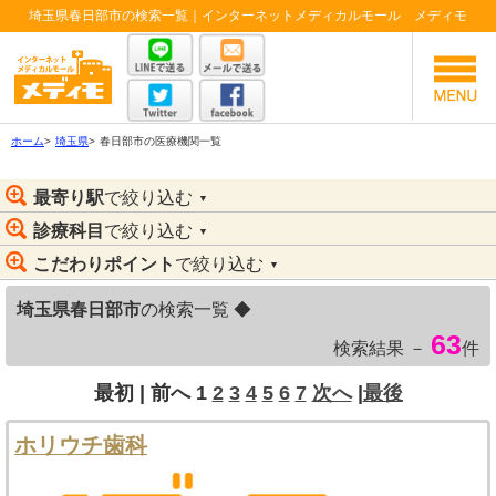
埼玉県春日部市の検索一覧｜インターネットメディカルモール メディモ
ホーム
>
埼玉県
>
春日部市の医療機関一覧
最寄り駅
で絞り込む
▼
診療科目
で絞り込む
▼
こだわりポイント
で絞り込む
▼
埼玉県春日部市
の検索一覧 ◆
63
検索結果 －
件
最初 |
前へ
1
2
3
4
5
6
7
次へ
|
最後
ホリウチ歯科