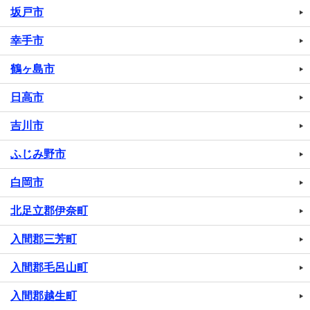
坂戸市
幸手市
鶴ヶ島市
日高市
吉川市
ふじみ野市
白岡市
北足立郡伊奈町
入間郡三芳町
入間郡毛呂山町
入間郡越生町