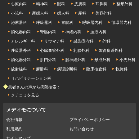
心療内科
精神科
眼科
皮膚科
耳鼻科
整形外科
小児科
産婦人科
婦人科
産科
美容外科
泌尿器科
呼吸器科
胃腸科
呼吸器内科
循環器内科
消化器内科
腎臓内科
神経内科
血液内科
アレルギー科
リウマチ科
感染症内科
外科
呼吸器外科
心臓血管外科
乳腺外科
気管食道外科
消化器外科
肛門外科
脳神経外科
形成外科
小児外科
放射線科
麻酔科
病理診断科
臨床検査科
救急科
リハビリテーション科
◆患者さんの声から病院検索：
クチコミを見る
メディモについて
会社情報
プライバシーポリシー
利用規約
お問い合わせ
サイトマップ