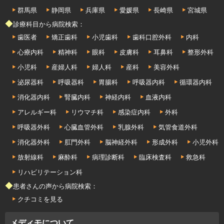
群馬県
静岡県
兵庫県
愛媛県
長崎県
宮城県
◆診療科目から病院検索：
歯医者
矯正歯科
小児歯科
歯科口腔外科
内科
心療内科
精神科
眼科
皮膚科
耳鼻科
整形外科
小児科
産婦人科
婦人科
産科
美容外科
泌尿器科
呼吸器科
胃腸科
呼吸器内科
循環器内科
消化器内科
腎臓内科
神経内科
血液内科
アレルギー科
リウマチ科
感染症内科
外科
呼吸器外科
心臓血管外科
乳腺外科
気管食道外科
消化器外科
肛門外科
脳神経外科
形成外科
小児外科
放射線科
麻酔科
病理診断科
臨床検査科
救急科
リハビリテーション科
◆患者さんの声から病院検索：
クチコミを見る
メディモについて