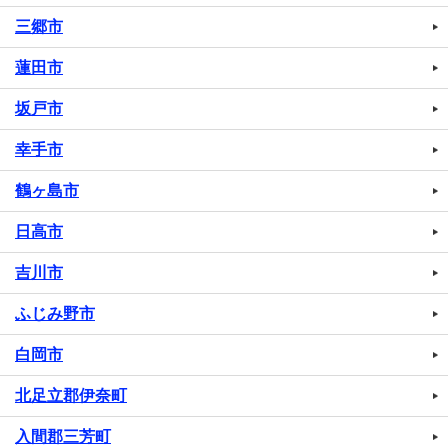
三郷市
蓮田市
坂戸市
幸手市
鶴ヶ島市
日高市
吉川市
ふじみ野市
白岡市
北足立郡伊奈町
入間郡三芳町