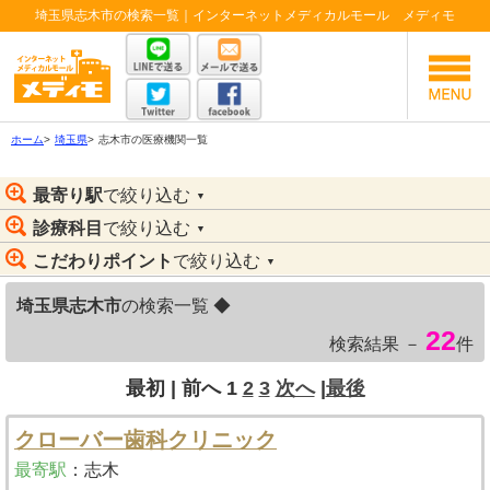
埼玉県志木市の検索一覧｜インターネットメディカルモール メディモ
ホーム
>
埼玉県
>
志木市の医療機関一覧
最寄り駅
で絞り込む
▼
診療科目
で絞り込む
▼
こだわりポイント
で絞り込む
▼
埼玉県志木市
の検索一覧 ◆
22
検索結果 －
件
最初 |
前へ
1
2
3
次へ
|
最後
クローバー歯科クリニック
最寄駅
：
志木