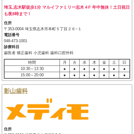
埼玉,志木駅徒歩1分 マルイファミリー志木４F 年中無休！土日祝日
も夜8時まで！
住所
〒353-0004 埼玉県志木市本町５丁目２６−１
電話番号
048-473-1001
診療科目
歯医者 矯正歯科 小児歯科 歯科口腔外科
時間
月
火
水
木
金
土
日
10:30～13:30
●
●
●
●
●
●
●
15:00～20:00
●
●
●
●
●
●
●
影山歯科
住所