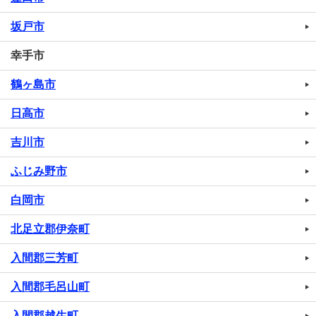
坂戸市
幸手市
鶴ヶ島市
日高市
吉川市
ふじみ野市
白岡市
北足立郡伊奈町
入間郡三芳町
入間郡毛呂山町
入間郡越生町