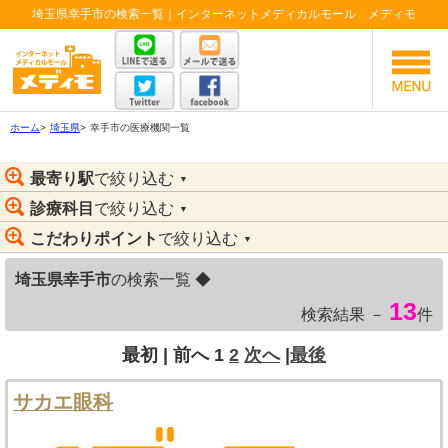
埼玉県幸手市の検索一覧｜インターネットメディカルモール メディモ
ホーム
>
埼玉県
>
幸手市の医療機関一覧
最寄り駅
で絞り込む
▼
診療科目
で絞り込む
▼
こだわりポイント
で絞り込む
▼
埼玉県幸手市
の検索一覧 ◆
13
検索結果 －
件
最初 |
前へ
1
2
次へ
|
最後
サカエ眼科