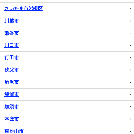
さいたま市岩槻区
川越市
熊谷市
川口市
行田市
秩父市
所沢市
飯能市
加須市
本庄市
東松山市