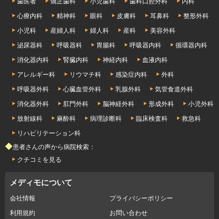
歯医者
矯正歯科
小児歯科
歯科口腔外科
内科
心療内科
精神科
眼科
皮膚科
耳鼻科
整形外科
小児科
産婦人科
婦人科
産科
美容外科
泌尿器科
呼吸器科
胃腸科
呼吸器内科
循環器内科
消化器内科
腎臓内科
神経内科
血液内科
アレルギー科
リウマチ科
感染症内科
外科
呼吸器外科
心臓血管外科
乳腺外科
気管食道外科
消化器外科
肛門外科
脳神経外科
形成外科
小児外科
放射線科
麻酔科
病理診断科
臨床検査科
救急科
リハビリテーション科
◆患者さんの声から病院検索：
クチコミを見る
メディモについて
会社情報
プライバシーポリシー
利用規約
お問い合わせ