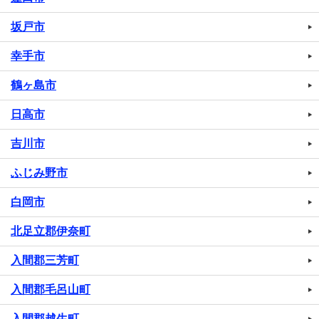
坂戸市
幸手市
鶴ヶ島市
日高市
吉川市
ふじみ野市
白岡市
北足立郡伊奈町
入間郡三芳町
入間郡毛呂山町
入間郡越生町