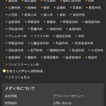
歯医者
矯正歯科
小児歯科
歯科口腔外科
内科
心療内科
精神科
眼科
皮膚科
耳鼻科
整形外科
小児科
産婦人科
婦人科
産科
美容外科
泌尿器科
呼吸器科
胃腸科
呼吸器内科
循環器内科
消化器内科
腎臓内科
神経内科
血液内科
アレルギー科
リウマチ科
感染症内科
外科
呼吸器外科
心臓血管外科
乳腺外科
気管食道外科
消化器外科
肛門外科
脳神経外科
形成外科
小児外科
放射線科
麻酔科
病理診断科
臨床検査科
救急科
リハビリテーション科
◆患者さんの声から病院検索：
クチコミを見る
メディモについて
会社情報
プライバシーポリシー
利用規約
お問い合わせ