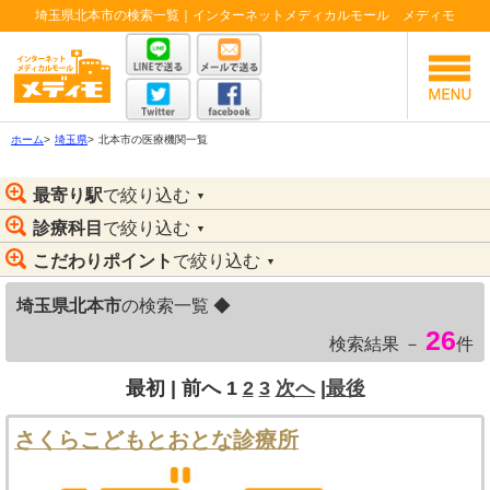
埼玉県北本市の検索一覧｜インターネットメディカルモール メディモ
ホーム
>
埼玉県
>
北本市の医療機関一覧
最寄り駅
で絞り込む
▼
診療科目
で絞り込む
▼
こだわりポイント
で絞り込む
▼
埼玉県北本市
の検索一覧 ◆
26
検索結果 －
件
最初 |
前へ
1
2
3
次へ
|
最後
さくらこどもとおとな診療所