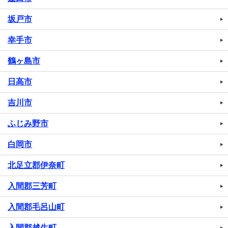
坂戸市
幸手市
鶴ヶ島市
日高市
吉川市
ふじみ野市
白岡市
北足立郡伊奈町
入間郡三芳町
入間郡毛呂山町
入間郡越生町