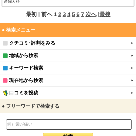
産婦人科
最初 |
前へ
1
2
3
4
5
6
7
次へ
|
最後
● 検索メニュー
クチコミ･評判をみる
地域から検索
キーワード検索
現在地から検索
口コミを投稿
● フリーワードで検索する