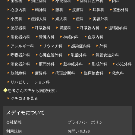
歯医者
矯正歯科
小児歯科
歯科口腔外科
内科
心療内科
精神科
眼科
皮膚科
耳鼻科
整形外科
小児科
産婦人科
婦人科
産科
美容外科
泌尿器科
呼吸器科
胃腸科
呼吸器内科
循環器内科
消化器内科
腎臓内科
神経内科
血液内科
アレルギー科
リウマチ科
感染症内科
外科
呼吸器外科
心臓血管外科
乳腺外科
気管食道外科
消化器外科
肛門外科
脳神経外科
形成外科
小児外科
放射線科
麻酔科
病理診断科
臨床検査科
救急科
リハビリテーション科
◆患者さんの声から病院検索：
クチコミを見る
メディモについて
会社情報
プライバシーポリシー
利用規約
お問い合わせ