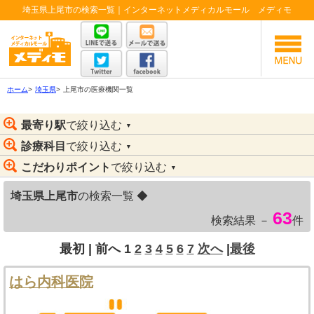
埼玉県上尾市の検索一覧｜インターネットメディカルモール メディモ
ホーム
>
埼玉県
>
上尾市の医療機関一覧
最寄り駅
で絞り込む
▼
診療科目
で絞り込む
▼
こだわりポイント
で絞り込む
▼
埼玉県上尾市
の検索一覧 ◆
63
検索結果 －
件
最初 |
前へ
1
2
3
4
5
6
7
次へ
|
最後
はら内科医院