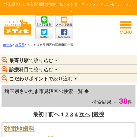
埼玉県さいたま市見沼区の検索一覧｜インターネットメディカルモール メデ
ィモ
ホーム
>
埼玉県
>
さいたま市見沼区の医療機関一覧
最寄り駅
で絞り込む
▼
診療科目
で絞り込む
▼
こだわりポイント
で絞り込む
▼
埼玉県さいたま市見沼区
の検索一覧 ◆
38
検索結果 －
件
最初 |
前へ
1
2
3
4
次へ
|
最後
砂団地歯科