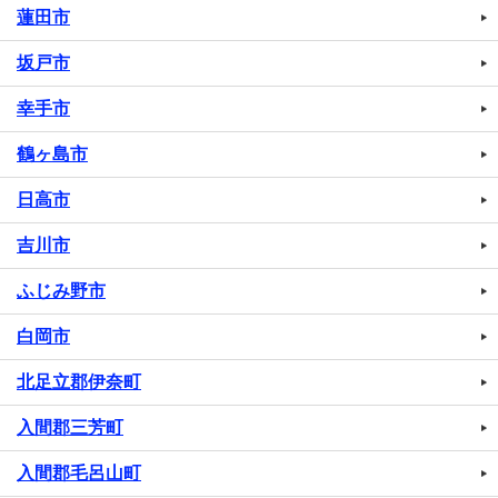
蓮田市
坂戸市
幸手市
鶴ヶ島市
日高市
吉川市
ふじみ野市
白岡市
北足立郡伊奈町
入間郡三芳町
入間郡毛呂山町