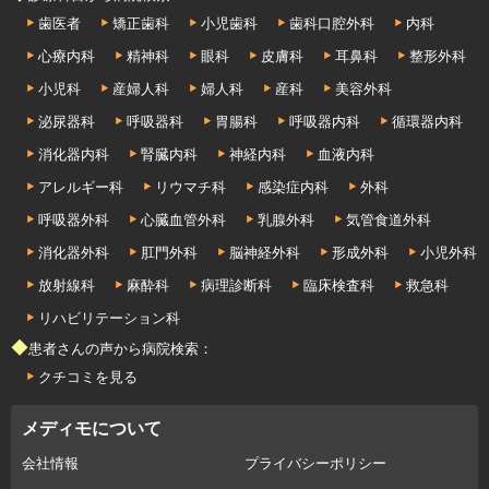
歯医者
矯正歯科
小児歯科
歯科口腔外科
内科
心療内科
精神科
眼科
皮膚科
耳鼻科
整形外科
小児科
産婦人科
婦人科
産科
美容外科
泌尿器科
呼吸器科
胃腸科
呼吸器内科
循環器内科
消化器内科
腎臓内科
神経内科
血液内科
アレルギー科
リウマチ科
感染症内科
外科
呼吸器外科
心臓血管外科
乳腺外科
気管食道外科
消化器外科
肛門外科
脳神経外科
形成外科
小児外科
放射線科
麻酔科
病理診断科
臨床検査科
救急科
リハビリテーション科
◆患者さんの声から病院検索：
クチコミを見る
メディモについて
会社情報
プライバシーポリシー