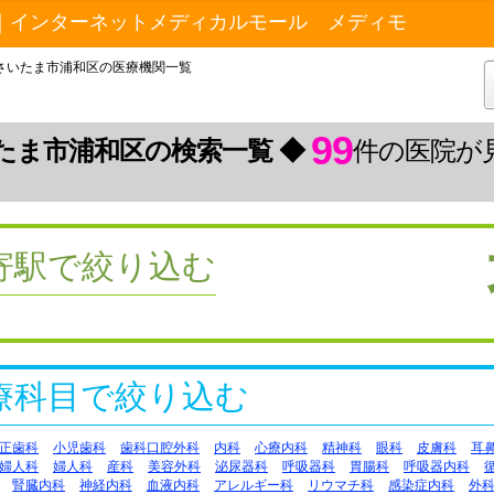
｜インターネットメディカルモール メディモ
さいたま市浦和区の医療機関一覧
99
たま市浦和区の検索一覧 ◆
件の医院が
寄駅で絞り込む
療科目で絞り込む
正歯科
小児歯科
歯科口腔外科
内科
心療内科
精神科
眼科
皮膚科
耳
婦人科
婦人科
産科
美容外科
泌尿器科
呼吸器科
胃腸科
呼吸器内科
腎臓内科
神経内科
血液内科
アレルギー科
リウマチ科
感染症内科
外