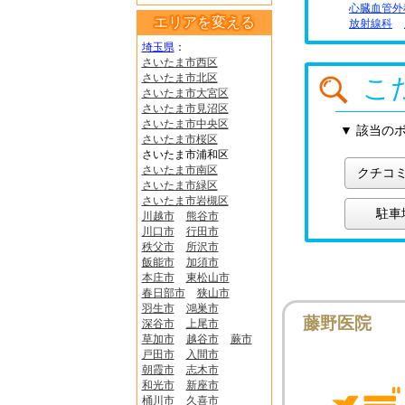
心臓血管外
エリアを変える
放射線科
埼玉県
：
さいたま市西区
さいたま市北区
こ
さいたま市大宮区
さいたま市見沼区
さいたま市中央区
▼ 該当の
さいたま市桜区
さいたま市浦和区
さいたま市南区
クチコ
さいたま市緑区
さいたま市岩槻区
駐車
川越市
熊谷市
川口市
行田市
秩父市
所沢市
飯能市
加須市
本庄市
東松山市
春日部市
狭山市
羽生市
鴻巣市
藤野医院
深谷市
上尾市
草加市
越谷市
蕨市
戸田市
入間市
朝霞市
志木市
和光市
新座市
桶川市
久喜市