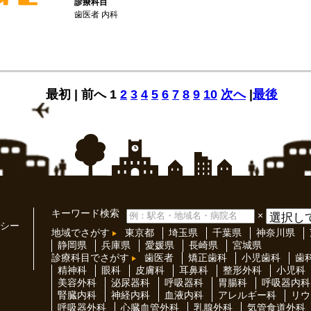
診療科目
歯医者 内科
最初 |
前へ
1
2
3
4
5
6
7
8
9
10
次へ
|
最後
キーワード検索
×
シー
地域でさがす
東京都
埼玉県
千葉県
神奈川県
静岡県
兵庫県
愛媛県
長崎県
宮城県
診療科目でさがす
歯医者
矯正歯科
小児歯科
歯
精神科
眼科
皮膚科
耳鼻科
整形外科
小児科
美容外科
泌尿器科
呼吸器科
胃腸科
呼吸器内科
腎臓内科
神経内科
血液内科
アレルギー科
リウ
呼吸器外科
心臓血管外科
乳腺外科
気管食道外科