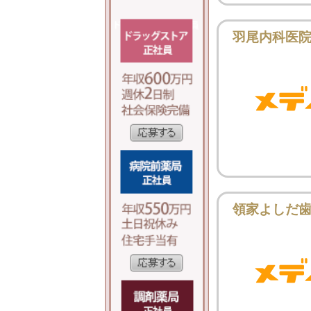
羽尾内科医
領家よしだ