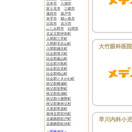
北本市
八潮市
富士見市
三郷市
蓮田市
坂戸市
幸手市
鶴ヶ島市
日高市
吉川市
ふじみ野市
白岡市
北足立郡伊奈町
入間郡三芳町
入間郡毛呂山町
大竹眼科医
入間郡越生町
比企郡滑川町
比企郡嵐山町
比企郡川島町
比企郡吉見町
比企郡鳩山町
比企郡ときがわ町
秩父郡横瀬町
秩父郡皆野町
秩父郡長瀞町
秩父郡小鹿野町
秩父郡東秩父村
大里郡寄居町
南埼玉郡宮代町
早川内科小
北葛飾郡杉戸町
北葛飾郡松伏町
＜関東地区＞