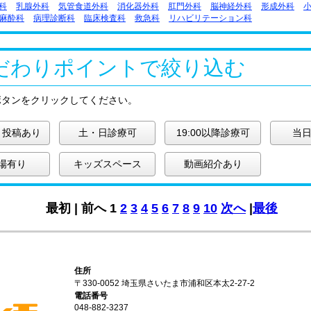
科
乳腺外科
気管食道外科
消化器外科
肛門外科
脳神経外科
形成外科
麻酔科
病理診断科
臨床検査科
救急科
リハビリテーション科
だわりポイントで絞り込む
ボタンをクリックしてください。
ミ投稿あり
土・日診療可
19:00以降診療可
当日
場有り
キッズスペース
動画紹介あり
最初 |
前へ
1
2
3
4
5
6
7
8
9
10
次へ
|
最後
住所
〒330-0052 埼玉県さいたま市浦和区本太2-27-2
電話番号
048-882-3237