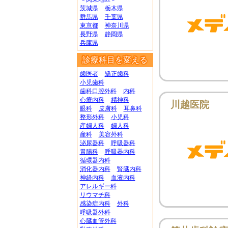
茨城県
栃木県
群馬県
千葉県
東京都
神奈川県
長野県
静岡県
兵庫県
診療科目を変える
歯医者
矯正歯科
小児歯科
歯科口腔外科
内科
心療内科
精神科
川越医院
眼科
皮膚科
耳鼻科
整形外科
小児科
産婦人科
婦人科
産科
美容外科
泌尿器科
呼吸器科
胃腸科
呼吸器内科
循環器内科
消化器内科
腎臓内科
神経内科
血液内科
アレルギー科
リウマチ科
感染症内科
外科
呼吸器外科
心臓血管外科