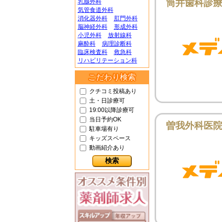
筒井歯科診
乳腺外科
気管食道外科
消化器外科
肛門外科
脳神経外科
形成外科
小児外科
放射線科
麻酔科
病理診断科
臨床検査科
救急科
リハビリテーション科
こだわり検索
クチコミ投稿あり
土・日診療可
19:00以降診療可
当日予約OK
曽我外科医
駐車場有り
キッズスペース
動画紹介あり