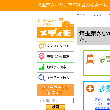
埼玉県さいたま市浦和区の検索一覧
ホーム
埼玉県
>
>
埼玉県さい
た。
クチコミをみる
現在地から検索
最
地域から検索
キーワード検索
診
フリーワードで
検索する
歯医者
矯
小児科
産
消化器内科