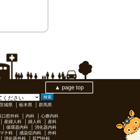
▲ page top
茨城県
栃木県
群馬県
科口腔外科
内科
心療内科
産婦人科
婦人科
産科
循環器内科
消化器内科
マチ科
感染症内科
外科
消化器外科
肛門外科