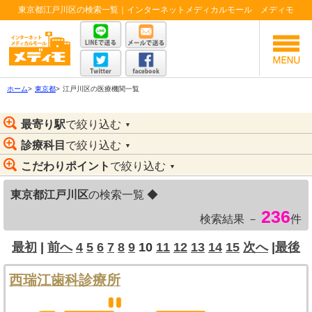
東京都江戸川区の検索一覧｜インターネットメディカルモール メディモ
ホーム
>
東京都
>
江戸川区の医療機関一覧
最寄り駅
で絞り込む
▼
診療科目
で絞り込む
▼
こだわりポイント
で絞り込む
▼
東京都江戸川区
の検索一覧 ◆
236
検索結果 －
件
最初
|
前へ
4
5
6
7
8
9
10
11
12
13
14
15
次へ
|
最後
西瑞江歯科診療所