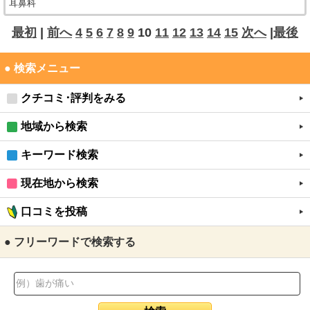
耳鼻科
最初
|
前へ
4
5
6
7
8
9
10
11
12
13
14
15
次へ
|
最後
● 検索メニュー
クチコミ･評判をみる
地域から検索
キーワード検索
現在地から検索
口コミを投稿
● フリーワードで検索する