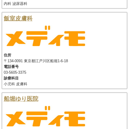
内科 泌尿器科
飯室皮膚科
住所
〒134-0091 東京都江戸川区船堀1-6-18
電話番号
03-5605-3375
診療科目
小児科 皮膚科
船堀ゆり医院