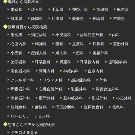
◆地域から病院検索：
東京都
埼玉県
千葉県
神奈川県
茨城県
栃木県
群馬県
静岡県
兵庫県
愛媛県
長崎県
宮城県
◆診療科目から病院検索：
歯医者
矯正歯科
小児歯科
歯科口腔外科
内科
心療内科
精神科
眼科
皮膚科
耳鼻科
整形外科
小児科
産婦人科
婦人科
産科
美容外科
泌尿器科
呼吸器科
胃腸科
呼吸器内科
循環器内科
消化器内科
腎臓内科
神経内科
血液内科
アレルギー科
リウマチ科
感染症内科
外科
呼吸器外科
心臓血管外科
乳腺外科
気管食道外科
消化器外科
肛門外科
脳神経外科
形成外科
小児外科
放射線科
麻酔科
病理診断科
臨床検査科
救急科
リハビリテーション科
◆患者さんの声から病院検索：
クチコミを見る