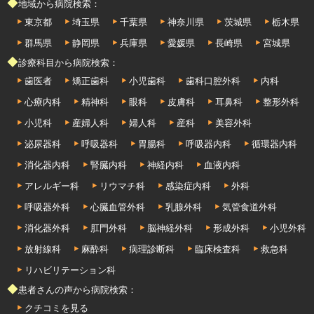
◆地域から病院検索：
東京都
埼玉県
千葉県
神奈川県
茨城県
栃木県
群馬県
静岡県
兵庫県
愛媛県
長崎県
宮城県
◆診療科目から病院検索：
歯医者
矯正歯科
小児歯科
歯科口腔外科
内科
心療内科
精神科
眼科
皮膚科
耳鼻科
整形外科
小児科
産婦人科
婦人科
産科
美容外科
泌尿器科
呼吸器科
胃腸科
呼吸器内科
循環器内科
消化器内科
腎臓内科
神経内科
血液内科
アレルギー科
リウマチ科
感染症内科
外科
呼吸器外科
心臓血管外科
乳腺外科
気管食道外科
消化器外科
肛門外科
脳神経外科
形成外科
小児外科
放射線科
麻酔科
病理診断科
臨床検査科
救急科
リハビリテーション科
◆患者さんの声から病院検索：
クチコミを見る