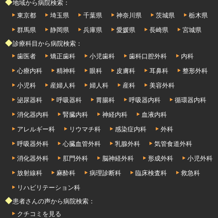
◆地域から病院検索：
東京都
埼玉県
千葉県
神奈川県
茨城県
栃木県
群馬県
静岡県
兵庫県
愛媛県
長崎県
宮城県
◆診療科目から病院検索：
歯医者
矯正歯科
小児歯科
歯科口腔外科
内科
心療内科
精神科
眼科
皮膚科
耳鼻科
整形外科
小児科
産婦人科
婦人科
産科
美容外科
泌尿器科
呼吸器科
胃腸科
呼吸器内科
循環器内科
消化器内科
腎臓内科
神経内科
血液内科
アレルギー科
リウマチ科
感染症内科
外科
呼吸器外科
心臓血管外科
乳腺外科
気管食道外科
消化器外科
肛門外科
脳神経外科
形成外科
小児外科
放射線科
麻酔科
病理診断科
臨床検査科
救急科
リハビリテーション科
◆患者さんの声から病院検索：
クチコミを見る