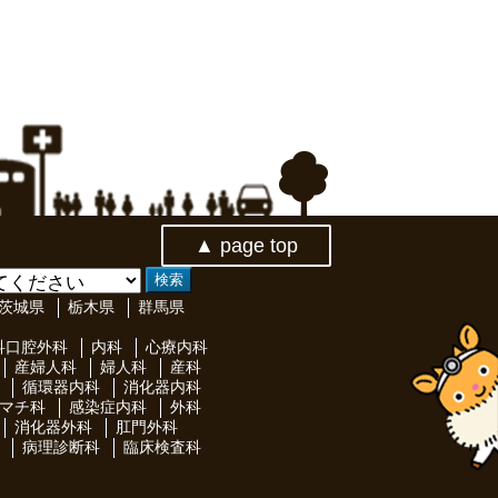
▲ page top
茨城県
栃木県
群馬県
科口腔外科
内科
心療内科
産婦人科
婦人科
産科
循環器内科
消化器内科
マチ科
感染症内科
外科
消化器外科
肛門外科
病理診断科
臨床検査科