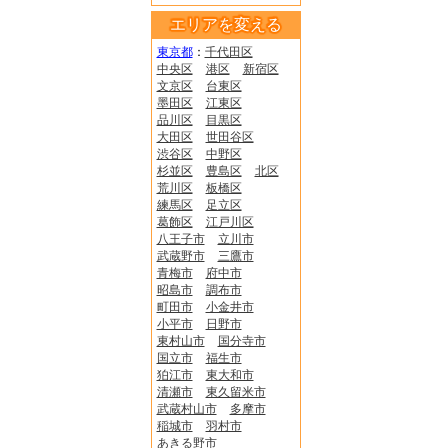
エリアを変える
東京都
：
千代田区
中央区
港区
新宿区
文京区
台東区
墨田区
江東区
品川区
目黒区
大田区
世田谷区
渋谷区
中野区
杉並区
豊島区
北区
荒川区
板橋区
練馬区
足立区
葛飾区
江戸川区
八王子市
立川市
武蔵野市
三鷹市
青梅市
府中市
昭島市
調布市
町田市
小金井市
小平市
日野市
東村山市
国分寺市
国立市
福生市
狛江市
東大和市
清瀬市
東久留米市
武蔵村山市
多摩市
稲城市
羽村市
あきる野市