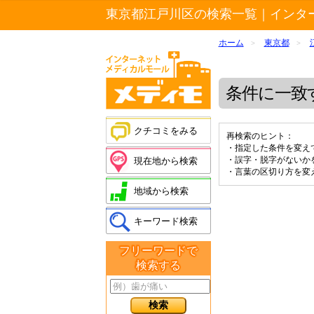
東京都江戸川区の検索一覧｜インタ
ホーム
東京都
>
>
条件に一致
クチコミをみる
再検索のヒント：
・指定した条件を変え
・誤字・脱字がないか
現在地から検索
・言葉の区切り方を変
地域から検索
キーワード検索
フリーワードで
検索する