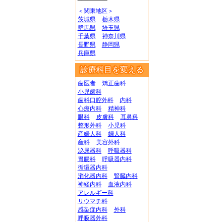
＜関東地区＞
茨城県
栃木県
群馬県
埼玉県
千葉県
神奈川県
長野県
静岡県
兵庫県
診療科目を変える
歯医者
矯正歯科
小児歯科
歯科口腔外科
内科
心療内科
精神科
眼科
皮膚科
耳鼻科
整形外科
小児科
産婦人科
婦人科
産科
美容外科
泌尿器科
呼吸器科
胃腸科
呼吸器内科
循環器内科
消化器内科
腎臓内科
神経内科
血液内科
アレルギー科
リウマチ科
感染症内科
外科
呼吸器外科