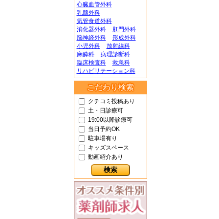
心臓血管外科
乳腺外科
気管食道外科
消化器外科
肛門外科
脳神経外科
形成外科
小児外科
放射線科
麻酔科
病理診断科
臨床検査科
救急科
リハビリテーション科
こだわり検索
クチコミ投稿あり
土・日診療可
19:00以降診療可
当日予約OK
駐車場有り
キッズスペース
動画紹介あり