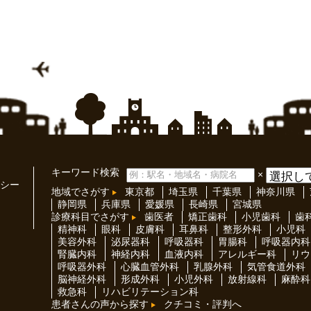
キーワード検索
×
シー
地域でさがす
東京都
埼玉県
千葉県
神奈川県
静岡県
兵庫県
愛媛県
長崎県
宮城県
診療科目でさがす
歯医者
矯正歯科
小児歯科
歯
精神科
眼科
皮膚科
耳鼻科
整形外科
小児科
美容外科
泌尿器科
呼吸器科
胃腸科
呼吸器内科
腎臓内科
神経内科
血液内科
アレルギー科
リウ
呼吸器外科
心臓血管外科
乳腺外科
気管食道外科
脳神経外科
形成外科
小児外科
放射線科
麻酔科
救急科
リハビリテーション科
患者さんの声から探す
クチコミ・評判へ