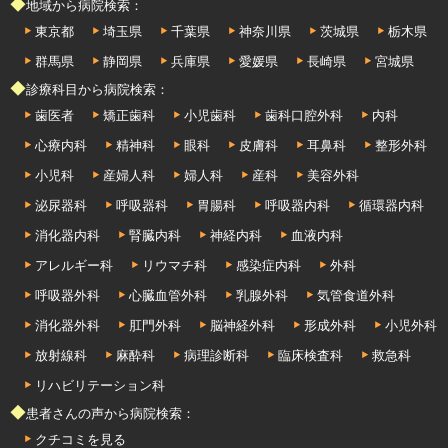
◆地域から病院検索：
東京都
埼玉県
千葉県
神奈川県
茨城県
栃木県
群馬県
静岡県
兵庫県
愛媛県
長崎県
宮城県
◆診療科目から病院検索：
歯医者
矯正歯科
小児歯科
歯科口腔外科
内科
心療内科
精神科
眼科
皮膚科
耳鼻科
整形外科
小児科
産婦人科
婦人科
産科
美容外科
泌尿器科
呼吸器科
胃腸科
呼吸器内科
循環器内科
消化器内科
腎臓内科
神経内科
血液内科
アレルギー科
リウマチ科
感染症内科
外科
呼吸器外科
心臓血管外科
乳腺外科
気管食道外科
消化器外科
肛門外科
脳神経外科
形成外科
小児外科
放射線科
麻酔科
病理診断科
臨床検査科
救急科
リハビリテーション科
◆患者さんの声から病院検索：
クチコミを見る