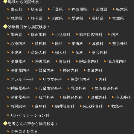
◆地域から病院検索：
東京都
埼玉県
千葉県
神奈川県
茨城県
栃木県
群馬県
静岡県
兵庫県
愛媛県
長崎県
宮城県
◆診療科目から病院検索：
歯医者
矯正歯科
小児歯科
歯科口腔外科
内科
心療内科
精神科
眼科
皮膚科
耳鼻科
整形外科
小児科
産婦人科
婦人科
産科
美容外科
泌尿器科
呼吸器科
胃腸科
呼吸器内科
循環器内科
消化器内科
腎臓内科
神経内科
血液内科
アレルギー科
リウマチ科
感染症内科
外科
呼吸器外科
心臓血管外科
乳腺外科
気管食道外科
消化器外科
肛門外科
脳神経外科
形成外科
小児外科
放射線科
麻酔科
病理診断科
臨床検査科
救急科
リハビリテーション科
◆患者さんの声から病院検索：
クチコミを見る