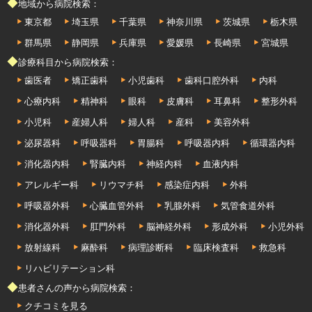
◆地域から病院検索：
東京都
埼玉県
千葉県
神奈川県
茨城県
栃木県
群馬県
静岡県
兵庫県
愛媛県
長崎県
宮城県
◆診療科目から病院検索：
歯医者
矯正歯科
小児歯科
歯科口腔外科
内科
心療内科
精神科
眼科
皮膚科
耳鼻科
整形外科
小児科
産婦人科
婦人科
産科
美容外科
泌尿器科
呼吸器科
胃腸科
呼吸器内科
循環器内科
消化器内科
腎臓内科
神経内科
血液内科
アレルギー科
リウマチ科
感染症内科
外科
呼吸器外科
心臓血管外科
乳腺外科
気管食道外科
消化器外科
肛門外科
脳神経外科
形成外科
小児外科
放射線科
麻酔科
病理診断科
臨床検査科
救急科
リハビリテーション科
◆患者さんの声から病院検索：
クチコミを見る