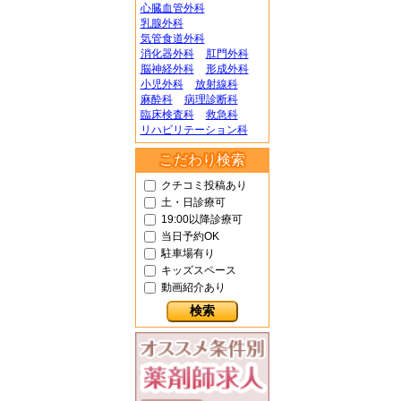
心臓血管外科
乳腺外科
気管食道外科
消化器外科
肛門外科
脳神経外科
形成外科
小児外科
放射線科
麻酔科
病理診断科
臨床検査科
救急科
リハビリテーション科
こだわり検索
クチコミ投稿あり
土・日診療可
19:00以降診療可
当日予約OK
駐車場有り
キッズスペース
動画紹介あり