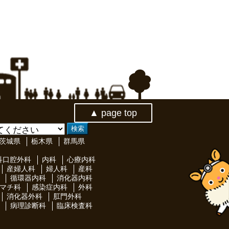
▲ page top
茨城県
栃木県
群馬県
科口腔外科
内科
心療内科
産婦人科
婦人科
産科
循環器内科
消化器内科
マチ科
感染症内科
外科
消化器外科
肛門外科
病理診断科
臨床検査科