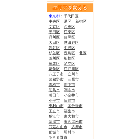
エリアを変える
東京都
：
千代田区
中央区
港区
新宿区
文京区
台東区
墨田区
江東区
品川区
目黒区
大田区
世田谷区
渋谷区
中野区
杉並区
豊島区
北区
荒川区
板橋区
練馬区
足立区
葛飾区
江戸川区
八王子市
立川市
武蔵野市
三鷹市
青梅市
府中市
昭島市
調布市
町田市
小金井市
小平市
日野市
東村山市
国分寺市
国立市
福生市
狛江市
東大和市
清瀬市
東久留米市
武蔵村山市
多摩市
稲城市
羽村市
あきる野市