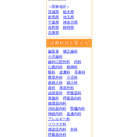
＜関東地区＞
茨城県
栃木県
群馬県
埼玉県
千葉県
神奈川県
長野県
静岡県
兵庫県
診療科目を変える
歯医者
矯正歯科
小児歯科
歯科口腔外科
内科
心療内科
精神科
眼科
皮膚科
耳鼻科
整形外科
小児科
産婦人科
婦人科
産科
美容外科
泌尿器科
呼吸器科
胃腸科
呼吸器内科
循環器内科
消化器内科
腎臓内科
神経内科
血液内科
アレルギー科
リウマチ科
感染症内科
外科
呼吸器外科