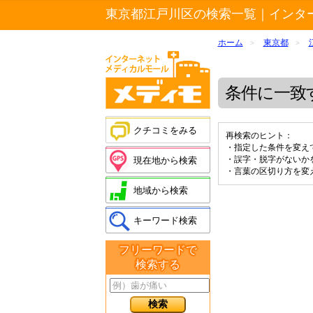
東京都江戸川区の検索一覧｜インタ
ホーム
東京都
>
>
条件に一致
クチコミをみる
再検索のヒント：
・指定した条件を変え
・誤字・脱字がないか
現在地から検索
・言葉の区切り方を変
地域から検索
キーワード検索
フリーワードで
検索する