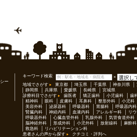
キーワード検索
×
シー
地域でさがす
東京都
埼玉県
千葉県
神奈川県
静岡県
兵庫県
愛媛県
長崎県
宮城県
診療科目でさがす
歯医者
矯正歯科
小児歯科
歯
精神科
眼科
皮膚科
耳鼻科
整形外科
小児科
美容外科
泌尿器科
呼吸器科
胃腸科
呼吸器内科
腎臓内科
神経内科
血液内科
アレルギー科
リウ
呼吸器外科
心臓血管外科
乳腺外科
気管食道外科
脳神経外科
形成外科
小児外科
放射線科
麻酔科
救急科
リハビリテーション科
患者さんの声から探す
クチコミ・評判へ