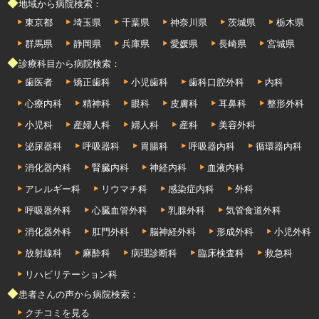
◆地域から病院検索：
東京都
埼玉県
千葉県
神奈川県
茨城県
栃木県
群馬県
静岡県
兵庫県
愛媛県
長崎県
宮城県
◆診療科目から病院検索：
歯医者
矯正歯科
小児歯科
歯科口腔外科
内科
心療内科
精神科
眼科
皮膚科
耳鼻科
整形外科
小児科
産婦人科
婦人科
産科
美容外科
泌尿器科
呼吸器科
胃腸科
呼吸器内科
循環器内科
消化器内科
腎臓内科
神経内科
血液内科
アレルギー科
リウマチ科
感染症内科
外科
呼吸器外科
心臓血管外科
乳腺外科
気管食道外科
消化器外科
肛門外科
脳神経外科
形成外科
小児外科
放射線科
麻酔科
病理診断科
臨床検査科
救急科
リハビリテーション科
◆患者さんの声から病院検索：
クチコミを見る