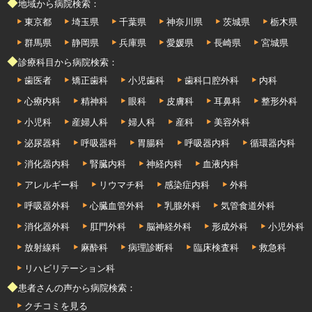
◆地域から病院検索：
東京都
埼玉県
千葉県
神奈川県
茨城県
栃木県
群馬県
静岡県
兵庫県
愛媛県
長崎県
宮城県
◆診療科目から病院検索：
歯医者
矯正歯科
小児歯科
歯科口腔外科
内科
心療内科
精神科
眼科
皮膚科
耳鼻科
整形外科
小児科
産婦人科
婦人科
産科
美容外科
泌尿器科
呼吸器科
胃腸科
呼吸器内科
循環器内科
消化器内科
腎臓内科
神経内科
血液内科
アレルギー科
リウマチ科
感染症内科
外科
呼吸器外科
心臓血管外科
乳腺外科
気管食道外科
消化器外科
肛門外科
脳神経外科
形成外科
小児外科
放射線科
麻酔科
病理診断科
臨床検査科
救急科
リハビリテーション科
◆患者さんの声から病院検索：
クチコミを見る