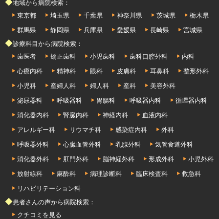
◆地域から病院検索：
東京都
埼玉県
千葉県
神奈川県
茨城県
栃木県
群馬県
静岡県
兵庫県
愛媛県
長崎県
宮城県
◆診療科目から病院検索：
歯医者
矯正歯科
小児歯科
歯科口腔外科
内科
心療内科
精神科
眼科
皮膚科
耳鼻科
整形外科
小児科
産婦人科
婦人科
産科
美容外科
泌尿器科
呼吸器科
胃腸科
呼吸器内科
循環器内科
消化器内科
腎臓内科
神経内科
血液内科
アレルギー科
リウマチ科
感染症内科
外科
呼吸器外科
心臓血管外科
乳腺外科
気管食道外科
消化器外科
肛門外科
脳神経外科
形成外科
小児外科
放射線科
麻酔科
病理診断科
臨床検査科
救急科
リハビリテーション科
◆患者さんの声から病院検索：
クチコミを見る