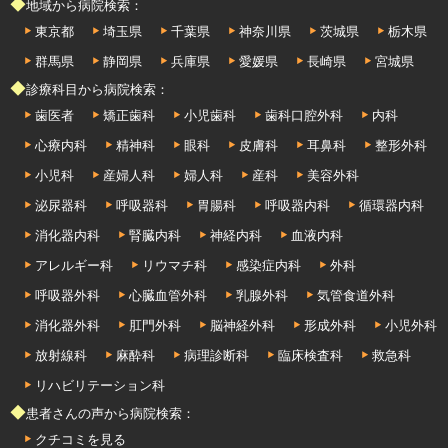
◆地域から病院検索：
東京都
埼玉県
千葉県
神奈川県
茨城県
栃木県
群馬県
静岡県
兵庫県
愛媛県
長崎県
宮城県
◆診療科目から病院検索：
歯医者
矯正歯科
小児歯科
歯科口腔外科
内科
心療内科
精神科
眼科
皮膚科
耳鼻科
整形外科
小児科
産婦人科
婦人科
産科
美容外科
泌尿器科
呼吸器科
胃腸科
呼吸器内科
循環器内科
消化器内科
腎臓内科
神経内科
血液内科
アレルギー科
リウマチ科
感染症内科
外科
呼吸器外科
心臓血管外科
乳腺外科
気管食道外科
消化器外科
肛門外科
脳神経外科
形成外科
小児外科
放射線科
麻酔科
病理診断科
臨床検査科
救急科
リハビリテーション科
◆患者さんの声から病院検索：
クチコミを見る