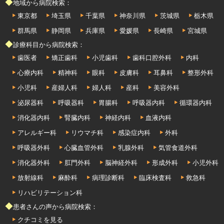
◆地域から病院検索：
東京都
埼玉県
千葉県
神奈川県
茨城県
栃木県
群馬県
静岡県
兵庫県
愛媛県
長崎県
宮城県
◆診療科目から病院検索：
歯医者
矯正歯科
小児歯科
歯科口腔外科
内科
心療内科
精神科
眼科
皮膚科
耳鼻科
整形外科
小児科
産婦人科
婦人科
産科
美容外科
泌尿器科
呼吸器科
胃腸科
呼吸器内科
循環器内科
消化器内科
腎臓内科
神経内科
血液内科
アレルギー科
リウマチ科
感染症内科
外科
呼吸器外科
心臓血管外科
乳腺外科
気管食道外科
消化器外科
肛門外科
脳神経外科
形成外科
小児外科
放射線科
麻酔科
病理診断科
臨床検査科
救急科
リハビリテーション科
◆患者さんの声から病院検索：
クチコミを見る