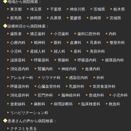
◆地域から病院検索：
東京都
埼玉県
千葉県
神奈川県
茨城県
栃木県
群馬県
静岡県
兵庫県
愛媛県
長崎県
宮城県
◆診療科目から病院検索：
歯医者
矯正歯科
小児歯科
歯科口腔外科
内科
心療内科
精神科
眼科
皮膚科
耳鼻科
整形外科
小児科
産婦人科
婦人科
産科
美容外科
泌尿器科
呼吸器科
胃腸科
呼吸器内科
循環器内科
消化器内科
腎臓内科
神経内科
血液内科
アレルギー科
リウマチ科
感染症内科
外科
呼吸器外科
心臓血管外科
乳腺外科
気管食道外科
消化器外科
肛門外科
脳神経外科
形成外科
小児外科
放射線科
麻酔科
病理診断科
臨床検査科
救急科
リハビリテーション科
◆患者さんの声から病院検索：
クチコミを見る