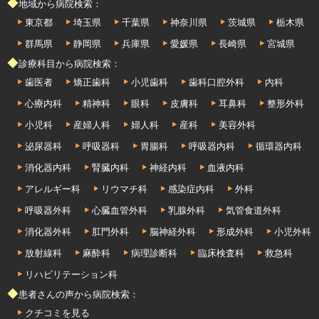
◆地域から病院検索：
東京都
埼玉県
千葉県
神奈川県
茨城県
栃木県
群馬県
静岡県
兵庫県
愛媛県
長崎県
宮城県
◆診療科目から病院検索：
歯医者
矯正歯科
小児歯科
歯科口腔外科
内科
心療内科
精神科
眼科
皮膚科
耳鼻科
整形外科
小児科
産婦人科
婦人科
産科
美容外科
泌尿器科
呼吸器科
胃腸科
呼吸器内科
循環器内科
消化器内科
腎臓内科
神経内科
血液内科
アレルギー科
リウマチ科
感染症内科
外科
呼吸器外科
心臓血管外科
乳腺外科
気管食道外科
消化器外科
肛門外科
脳神経外科
形成外科
小児外科
放射線科
麻酔科
病理診断科
臨床検査科
救急科
リハビリテーション科
◆患者さんの声から病院検索：
クチコミを見る