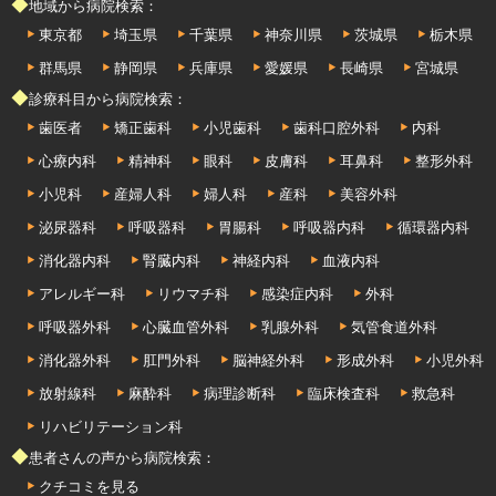
◆地域から病院検索：
東京都
埼玉県
千葉県
神奈川県
茨城県
栃木県
群馬県
静岡県
兵庫県
愛媛県
長崎県
宮城県
◆診療科目から病院検索：
歯医者
矯正歯科
小児歯科
歯科口腔外科
内科
心療内科
精神科
眼科
皮膚科
耳鼻科
整形外科
小児科
産婦人科
婦人科
産科
美容外科
泌尿器科
呼吸器科
胃腸科
呼吸器内科
循環器内科
消化器内科
腎臓内科
神経内科
血液内科
アレルギー科
リウマチ科
感染症内科
外科
呼吸器外科
心臓血管外科
乳腺外科
気管食道外科
消化器外科
肛門外科
脳神経外科
形成外科
小児外科
放射線科
麻酔科
病理診断科
臨床検査科
救急科
リハビリテーション科
◆患者さんの声から病院検索：
クチコミを見る