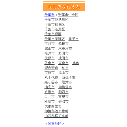
エリアを変える
千葉県
：
千葉市中央区
千葉市花見川区
千葉市稲毛区
千葉市若葉区
千葉市緑区
千葉市美浜区
銚子市
市川市
船橋市
館山市
木更津市
松戸市
野田市
茂原市
成田市
佐倉市
東金市
旭市
習志野市
柏市
市原市
流山市
八千代市
我孫子市
鎌ケ谷市
君津市
浦安市
四街道市
八街市
印西市
白井市
富里市
匝瑳市
香取市
大網白里市
印旛郡酒々井町
山武郡横芝光町
＜関東地区＞