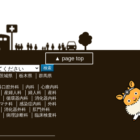
▲ page top
茨城県
栃木県
群馬県
科口腔外科
内科
心療内科
産婦人科
婦人科
産科
循環器内科
消化器内科
マチ科
感染症内科
外科
消化器外科
肛門外科
病理診断科
臨床検査科