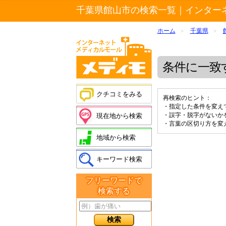
千葉県館山市の検索一覧｜インター
ホーム
千葉県
>
>
条件に一致
クチコミをみる
再検索のヒント：
・指定した条件を変え
・誤字・脱字がないか
現在地から検索
・言葉の区切り方を変
地域から検索
キーワード検索
フリーワードで
検索する