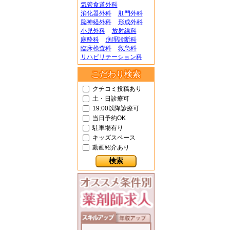
気管食道外科
消化器外科
肛門外科
脳神経外科
形成外科
小児外科
放射線科
麻酔科
病理診断科
臨床検査科
救急科
リハビリテーション科
こだわり検索
クチコミ投稿あり
土・日診療可
19:00以降診療可
当日予約OK
駐車場有り
キッズスペース
動画紹介あり