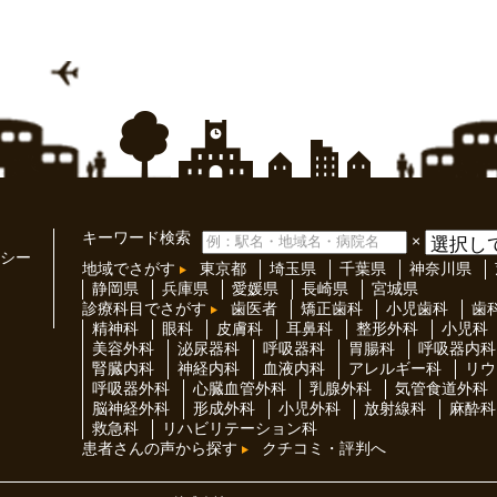
キーワード検索
×
シー
地域でさがす
東京都
埼玉県
千葉県
神奈川県
静岡県
兵庫県
愛媛県
長崎県
宮城県
診療科目でさがす
歯医者
矯正歯科
小児歯科
歯
精神科
眼科
皮膚科
耳鼻科
整形外科
小児科
美容外科
泌尿器科
呼吸器科
胃腸科
呼吸器内科
腎臓内科
神経内科
血液内科
アレルギー科
リウ
呼吸器外科
心臓血管外科
乳腺外科
気管食道外科
脳神経外科
形成外科
小児外科
放射線科
麻酔科
救急科
リハビリテーション科
患者さんの声から探す
クチコミ・評判へ