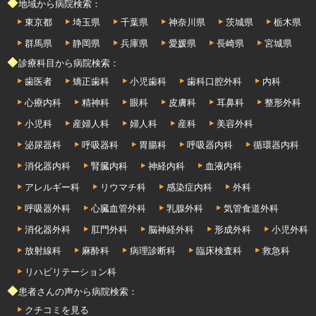
◆地域から病院検索：
東京都
埼玉県
千葉県
神奈川県
茨城県
栃木県
群馬県
静岡県
兵庫県
愛媛県
長崎県
宮城県
◆診療科目から病院検索：
歯医者
矯正歯科
小児歯科
歯科口腔外科
内科
心療内科
精神科
眼科
皮膚科
耳鼻科
整形外科
小児科
産婦人科
婦人科
産科
美容外科
泌尿器科
呼吸器科
胃腸科
呼吸器内科
循環器内科
消化器内科
腎臓内科
神経内科
血液内科
アレルギー科
リウマチ科
感染症内科
外科
呼吸器外科
心臓血管外科
乳腺外科
気管食道外科
消化器外科
肛門外科
脳神経外科
形成外科
小児外科
放射線科
麻酔科
病理診断科
臨床検査科
救急科
リハビリテーション科
◆患者さんの声から病院検索：
クチコミを見る