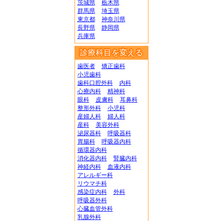
茨城県
栃木県
群馬県
埼玉県
東京都
神奈川県
長野県
静岡県
兵庫県
診療科目を変える
歯医者
矯正歯科
小児歯科
歯科口腔外科
内科
心療内科
精神科
眼科
皮膚科
耳鼻科
整形外科
小児科
産婦人科
婦人科
産科
美容外科
泌尿器科
呼吸器科
胃腸科
呼吸器内科
循環器内科
消化器内科
腎臓内科
神経内科
血液内科
アレルギー科
リウマチ科
感染症内科
外科
呼吸器外科
心臓血管外科
乳腺外科