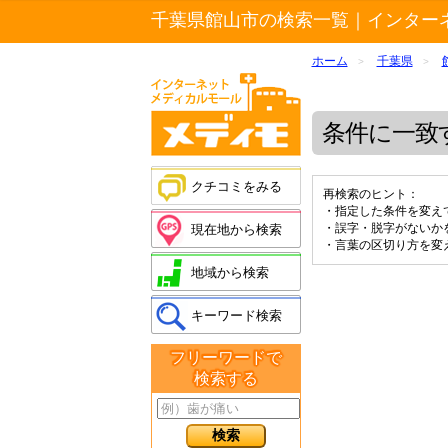
千葉県館山市の検索一覧｜インター
ホーム
千葉県
>
>
条件に一致
クチコミをみる
再検索のヒント：
・指定した条件を変え
・誤字・脱字がないか
現在地から検索
・言葉の区切り方を変
地域から検索
キーワード検索
フリーワードで
検索する