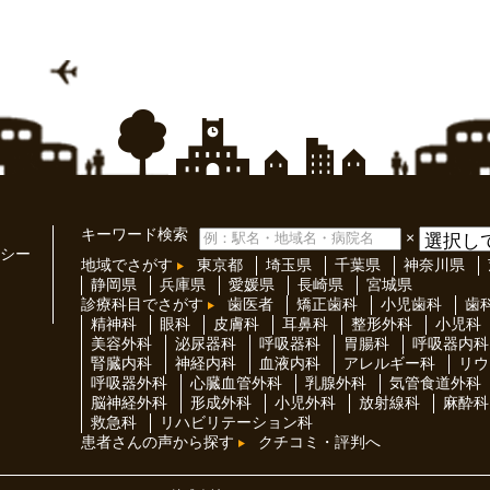
キーワード検索
×
シー
地域でさがす
東京都
埼玉県
千葉県
神奈川県
静岡県
兵庫県
愛媛県
長崎県
宮城県
診療科目でさがす
歯医者
矯正歯科
小児歯科
歯
精神科
眼科
皮膚科
耳鼻科
整形外科
小児科
美容外科
泌尿器科
呼吸器科
胃腸科
呼吸器内科
腎臓内科
神経内科
血液内科
アレルギー科
リウ
呼吸器外科
心臓血管外科
乳腺外科
気管食道外科
脳神経外科
形成外科
小児外科
放射線科
麻酔科
救急科
リハビリテーション科
患者さんの声から探す
クチコミ・評判へ