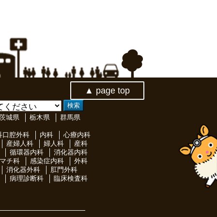
▲ page top
茨城県
栃木県
群馬県
科口腔外科
内科
心療内科
産婦人科
婦人科
産科
循環器内科
消化器内科
マチ科
感染症内科
外科
消化器外科
肛門外科
病理診断科
臨床検査科