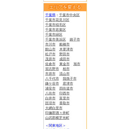
エリアを変える
千葉県
：
千葉市中央区
千葉市花見川区
千葉市稲毛区
千葉市若葉区
千葉市緑区
千葉市美浜区
銚子市
市川市
船橋市
館山市
木更津市
松戸市
野田市
茂原市
成田市
佐倉市
東金市
旭市
習志野市
柏市
市原市
流山市
八千代市
我孫子市
鎌ケ谷市
君津市
浦安市
四街道市
八街市
印西市
白井市
富里市
匝瑳市
香取市
大網白里市
印旛郡酒々井町
山武郡横芝光町
＜関東地区＞