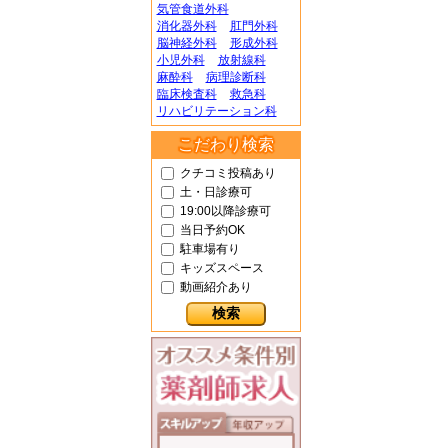
気管食道外科
消化器外科
肛門外科
脳神経外科
形成外科
小児外科
放射線科
麻酔科
病理診断科
臨床検査科
救急科
リハビリテーション科
こだわり検索
クチコミ投稿あり
土・日診療可
19:00以降診療可
当日予約OK
駐車場有り
キッズスペース
動画紹介あり