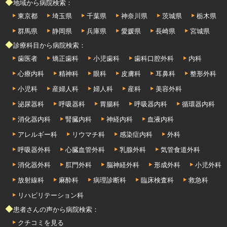
◆地域から病院検索：
東京都
埼玉県
千葉県
神奈川県
茨城県
栃木県
群馬県
静岡県
兵庫県
愛媛県
長崎県
宮城県
◆診療科目から病院検索：
歯医者
矯正歯科
小児歯科
歯科口腔外科
内科
心療内科
精神科
眼科
皮膚科
耳鼻科
整形外科
小児科
産婦人科
婦人科
産科
美容外科
泌尿器科
呼吸器科
胃腸科
呼吸器内科
循環器内科
消化器内科
腎臓内科
神経内科
血液内科
アレルギー科
リウマチ科
感染症内科
外科
呼吸器外科
心臓血管外科
乳腺外科
気管食道外科
消化器外科
肛門外科
脳神経外科
形成外科
小児外科
放射線科
麻酔科
病理診断科
臨床検査科
救急科
リハビリテーション科
◆患者さんの声から病院検索：
クチコミを見る