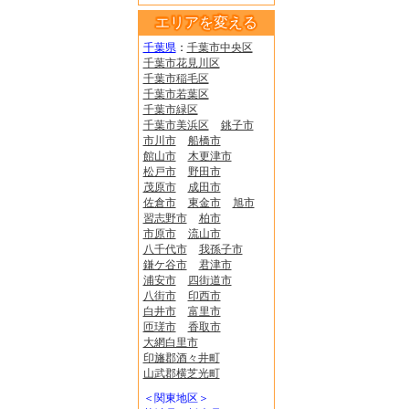
エリアを変える
千葉県
：
千葉市中央区
千葉市花見川区
千葉市稲毛区
千葉市若葉区
千葉市緑区
千葉市美浜区
銚子市
市川市
船橋市
館山市
木更津市
松戸市
野田市
茂原市
成田市
佐倉市
東金市
旭市
習志野市
柏市
市原市
流山市
八千代市
我孫子市
鎌ケ谷市
君津市
浦安市
四街道市
八街市
印西市
白井市
富里市
匝瑳市
香取市
大網白里市
印旛郡酒々井町
山武郡横芝光町
＜関東地区＞