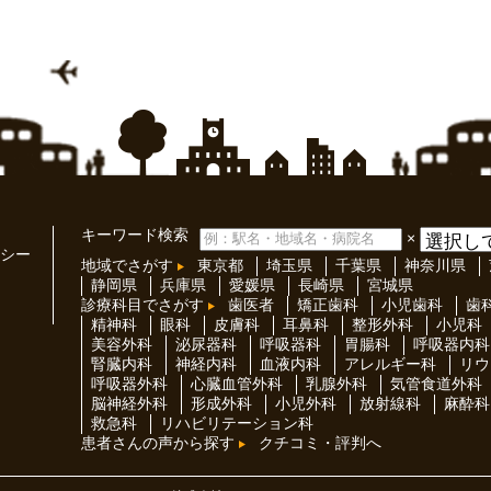
キーワード検索
×
シー
地域でさがす
東京都
埼玉県
千葉県
神奈川県
静岡県
兵庫県
愛媛県
長崎県
宮城県
診療科目でさがす
歯医者
矯正歯科
小児歯科
歯
精神科
眼科
皮膚科
耳鼻科
整形外科
小児科
美容外科
泌尿器科
呼吸器科
胃腸科
呼吸器内科
腎臓内科
神経内科
血液内科
アレルギー科
リウ
呼吸器外科
心臓血管外科
乳腺外科
気管食道外科
脳神経外科
形成外科
小児外科
放射線科
麻酔科
救急科
リハビリテーション科
患者さんの声から探す
クチコミ・評判へ