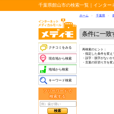
千葉県館山市の検索一覧｜インター
ホーム
千葉県
>
>
条件に一致
クチコミをみる
再検索のヒント：
・指定した条件を変え
・誤字・脱字がないか
現在地から検索
・言葉の区切り方を変
地域から検索
キーワード検索
フリーワードで
検索する