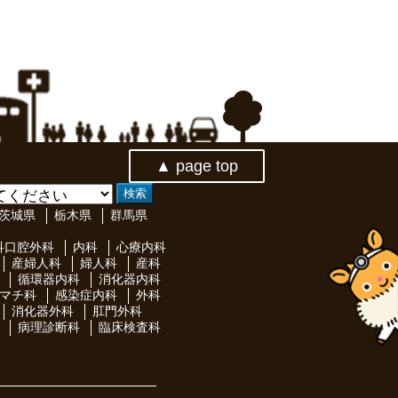
▲ page top
茨城県
栃木県
群馬県
科口腔外科
内科
心療内科
産婦人科
婦人科
産科
循環器内科
消化器内科
マチ科
感染症内科
外科
消化器外科
肛門外科
病理診断科
臨床検査科