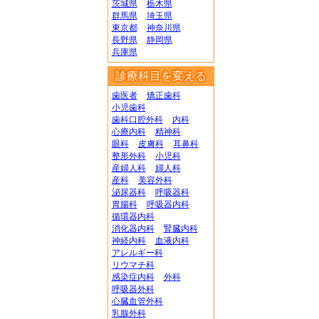
茨城県
栃木県
群馬県
埼玉県
東京都
神奈川県
長野県
静岡県
兵庫県
診療科目を変える
歯医者
矯正歯科
小児歯科
歯科口腔外科
内科
心療内科
精神科
眼科
皮膚科
耳鼻科
整形外科
小児科
産婦人科
婦人科
産科
美容外科
泌尿器科
呼吸器科
胃腸科
呼吸器内科
循環器内科
消化器内科
腎臓内科
神経内科
血液内科
アレルギー科
リウマチ科
感染症内科
外科
呼吸器外科
心臓血管外科
乳腺外科