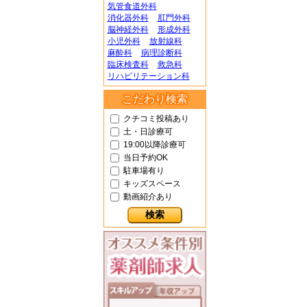
気管食道外科
消化器外科
肛門外科
脳神経外科
形成外科
小児外科
放射線科
麻酔科
病理診断科
臨床検査科
救急科
リハビリテーション科
こだわり検索
クチコミ投稿あり
土・日診療可
19:00以降診療可
当日予約OK
駐車場有り
キッズスペース
動画紹介あり