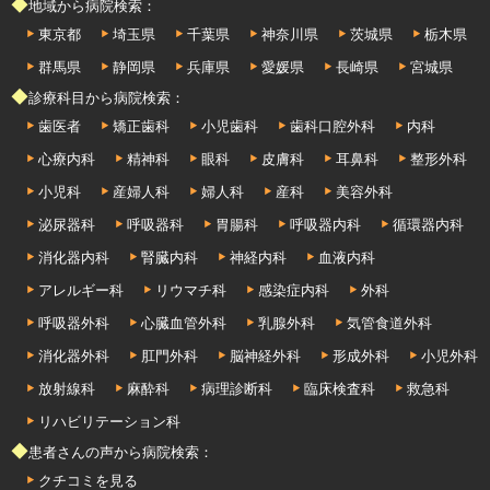
◆地域から病院検索：
東京都
埼玉県
千葉県
神奈川県
茨城県
栃木県
群馬県
静岡県
兵庫県
愛媛県
長崎県
宮城県
◆診療科目から病院検索：
歯医者
矯正歯科
小児歯科
歯科口腔外科
内科
心療内科
精神科
眼科
皮膚科
耳鼻科
整形外科
小児科
産婦人科
婦人科
産科
美容外科
泌尿器科
呼吸器科
胃腸科
呼吸器内科
循環器内科
消化器内科
腎臓内科
神経内科
血液内科
アレルギー科
リウマチ科
感染症内科
外科
呼吸器外科
心臓血管外科
乳腺外科
気管食道外科
消化器外科
肛門外科
脳神経外科
形成外科
小児外科
放射線科
麻酔科
病理診断科
臨床検査科
救急科
リハビリテーション科
◆患者さんの声から病院検索：
クチコミを見る