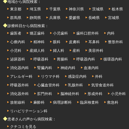
◆地域から病院検索：
東京都
埼玉県
千葉県
神奈川県
茨城県
栃木県
群馬県
静岡県
兵庫県
愛媛県
長崎県
宮城県
◆診療科目から病院検索：
歯医者
矯正歯科
小児歯科
歯科口腔外科
内科
心療内科
精神科
眼科
皮膚科
耳鼻科
整形外科
小児科
産婦人科
婦人科
産科
美容外科
泌尿器科
呼吸器科
胃腸科
呼吸器内科
循環器内科
消化器内科
腎臓内科
神経内科
血液内科
アレルギー科
リウマチ科
感染症内科
外科
呼吸器外科
心臓血管外科
乳腺外科
気管食道外科
消化器外科
肛門外科
脳神経外科
形成外科
小児外科
放射線科
麻酔科
病理診断科
臨床検査科
救急科
リハビリテーション科
◆患者さんの声から病院検索：
クチコミを見る