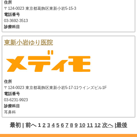
住所
〒124-0023 東京都葛飾区東新小岩5-15-3
電話番号
03-3692-3513
診療科目
東新小岩ゆり医院
住所
〒124-0023 東京都葛飾区東新小岩5-17-11ウインズビル1F
電話番号
03-6231-9923
診療科目
耳鼻科
最初 |
前へ
1
2
3
4
5
6
7
8
9
10
11
12
次へ
|
最後