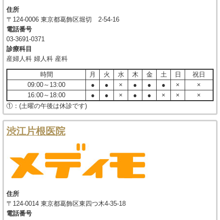
住所
〒124-0006 東京都葛飾区堀切 2-54-16
電話番号
03-3691-0371
診療科目
産婦人科 婦人科 産科
時間
月
火
水
木
金
土
日
祝日
09:00～13:00
●
●
×
●
●
●
×
×
16:00～18:00
●
●
×
●
●
×
×
×
①：(土曜の午後は休診です)
渋江片根医院
住所
〒124-0014 東京都葛飾区東四つ木4-35-18
電話番号