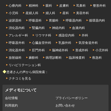
心療内科
精神科
眼科
皮膚科
耳鼻科
整形外科
小児科
産婦人科
婦人科
産科
美容外科
泌尿器科
呼吸器科
胃腸科
呼吸器内科
循環器内科
消化器内科
腎臓内科
神経内科
血液内科
アレルギー科
リウマチ科
感染症内科
外科
呼吸器外科
心臓血管外科
乳腺外科
気管食道外科
消化器外科
肛門外科
脳神経外科
形成外科
小児外科
放射線科
麻酔科
病理診断科
臨床検査科
救急科
リハビリテーション科
◆患者さんの声から病院検索：
クチコミを見る
メディモについて
会社情報
プライバシーポリシー
利用規約
お問い合わせ