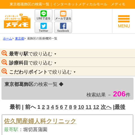
東京都葛飾区の検索一覧｜インターネットメディカルモール メディモ
ホーム
>
東京都
>
葛飾区の医療機関一覧
最寄り駅
で絞り込む
▼
診療科目
で絞り込む
▼
こだわりポイント
で絞り込む
▼
東京都葛飾区
の検索一覧 ◆
206
検索結果 －
件
最初 |
前へ
1
2
3
4
5
6
7
8
9
10
11
12
次へ
|
最後
佐久間産婦人科クリニック
最寄駅
：
堀切菖蒲園