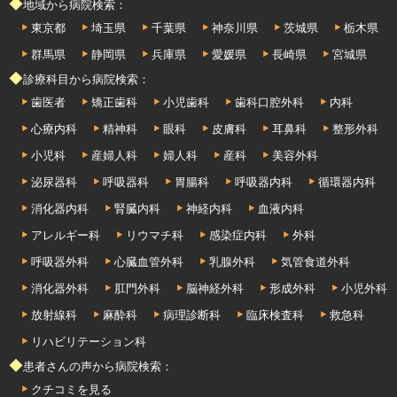
◆地域から病院検索：
東京都
埼玉県
千葉県
神奈川県
茨城県
栃木県
群馬県
静岡県
兵庫県
愛媛県
長崎県
宮城県
◆診療科目から病院検索：
歯医者
矯正歯科
小児歯科
歯科口腔外科
内科
心療内科
精神科
眼科
皮膚科
耳鼻科
整形外科
小児科
産婦人科
婦人科
産科
美容外科
泌尿器科
呼吸器科
胃腸科
呼吸器内科
循環器内科
消化器内科
腎臓内科
神経内科
血液内科
アレルギー科
リウマチ科
感染症内科
外科
呼吸器外科
心臓血管外科
乳腺外科
気管食道外科
消化器外科
肛門外科
脳神経外科
形成外科
小児外科
放射線科
麻酔科
病理診断科
臨床検査科
救急科
リハビリテーション科
◆患者さんの声から病院検索：
クチコミを見る