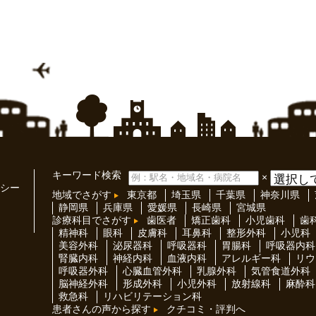
キーワード検索
×
シー
地域でさがす
東京都
埼玉県
千葉県
神奈川県
静岡県
兵庫県
愛媛県
長崎県
宮城県
診療科目でさがす
歯医者
矯正歯科
小児歯科
歯
精神科
眼科
皮膚科
耳鼻科
整形外科
小児科
美容外科
泌尿器科
呼吸器科
胃腸科
呼吸器内科
腎臓内科
神経内科
血液内科
アレルギー科
リウ
呼吸器外科
心臓血管外科
乳腺外科
気管食道外科
脳神経外科
形成外科
小児外科
放射線科
麻酔科
救急科
リハビリテーション科
患者さんの声から探す
クチコミ・評判へ