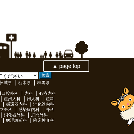
▲ page top
茨城県
栃木県
群馬県
科口腔外科
内科
心療内科
産婦人科
婦人科
産科
循環器内科
消化器内科
マチ科
感染症内科
外科
消化器外科
肛門外科
病理診断科
臨床検査科