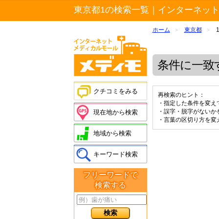
東京都1の検索一覧｜インターネッ
ホーム
東京都
>
>
条件に一致
クチコミをみる
再検索のヒント：
・指定した条件を変え
・誤字・脱字がないか
現在地から検索
・言葉の区切り方を変
地域から検索
キーワード検索
フリーワードで
検索する