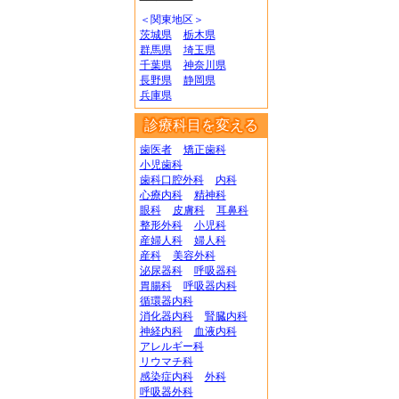
＜関東地区＞
茨城県
栃木県
群馬県
埼玉県
千葉県
神奈川県
長野県
静岡県
兵庫県
診療科目を変える
歯医者
矯正歯科
小児歯科
歯科口腔外科
内科
心療内科
精神科
眼科
皮膚科
耳鼻科
整形外科
小児科
産婦人科
婦人科
産科
美容外科
泌尿器科
呼吸器科
胃腸科
呼吸器内科
循環器内科
消化器内科
腎臓内科
神経内科
血液内科
アレルギー科
リウマチ科
感染症内科
外科
呼吸器外科