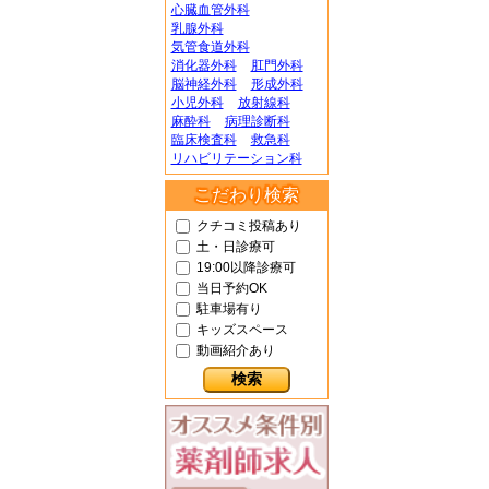
心臓血管外科
乳腺外科
気管食道外科
消化器外科
肛門外科
脳神経外科
形成外科
小児外科
放射線科
麻酔科
病理診断科
臨床検査科
救急科
リハビリテーション科
こだわり検索
クチコミ投稿あり
土・日診療可
19:00以降診療可
当日予約OK
駐車場有り
キッズスペース
動画紹介あり