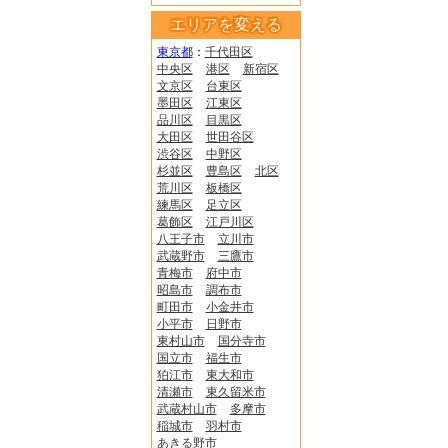
エリアを変える
東京都
：
千代田区
中央区
港区
新宿区
文京区
台東区
墨田区
江東区
品川区
目黒区
大田区
世田谷区
渋谷区
中野区
杉並区
豊島区
北区
荒川区
板橋区
練馬区
足立区
葛飾区
江戸川区
八王子市
立川市
武蔵野市
三鷹市
青梅市
府中市
昭島市
調布市
町田市
小金井市
小平市
日野市
東村山市
国分寺市
国立市
福生市
狛江市
東大和市
清瀬市
東久留米市
武蔵村山市
多摩市
稲城市
羽村市
あきる野市