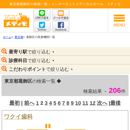
東京都葛飾区の検索一覧｜インターネットメディカルモール メディモ
ホーム
>
東京都
>
葛飾区の医療機関一覧
最寄り駅
で絞り込む
▼
診療科目
で絞り込む
▼
こだわりポイント
で絞り込む
▼
東京都葛飾区
の検索一覧 ◆
206
検索結果 －
件
最初
|
前へ
1
2
3
4
5
6
7
8
9
10
11
12
次へ
|
最後
ワクイ歯科