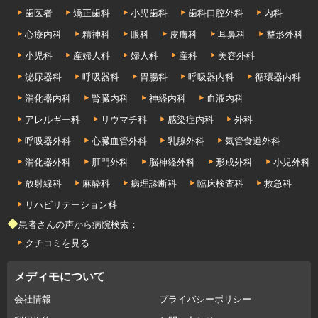
歯医者
矯正歯科
小児歯科
歯科口腔外科
内科
心療内科
精神科
眼科
皮膚科
耳鼻科
整形外科
小児科
産婦人科
婦人科
産科
美容外科
泌尿器科
呼吸器科
胃腸科
呼吸器内科
循環器内科
消化器内科
腎臓内科
神経内科
血液内科
アレルギー科
リウマチ科
感染症内科
外科
呼吸器外科
心臓血管外科
乳腺外科
気管食道外科
消化器外科
肛門外科
脳神経外科
形成外科
小児外科
放射線科
麻酔科
病理診断科
臨床検査科
救急科
リハビリテーション科
◆患者さんの声から病院検索：
クチコミを見る
メディモについて
会社情報
プライバシーポリシー