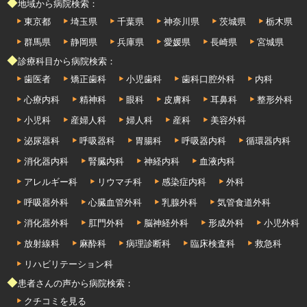
◆地域から病院検索：
東京都
埼玉県
千葉県
神奈川県
茨城県
栃木県
群馬県
静岡県
兵庫県
愛媛県
長崎県
宮城県
◆診療科目から病院検索：
歯医者
矯正歯科
小児歯科
歯科口腔外科
内科
心療内科
精神科
眼科
皮膚科
耳鼻科
整形外科
小児科
産婦人科
婦人科
産科
美容外科
泌尿器科
呼吸器科
胃腸科
呼吸器内科
循環器内科
消化器内科
腎臓内科
神経内科
血液内科
アレルギー科
リウマチ科
感染症内科
外科
呼吸器外科
心臓血管外科
乳腺外科
気管食道外科
消化器外科
肛門外科
脳神経外科
形成外科
小児外科
放射線科
麻酔科
病理診断科
臨床検査科
救急科
リハビリテーション科
◆患者さんの声から病院検索：
クチコミを見る