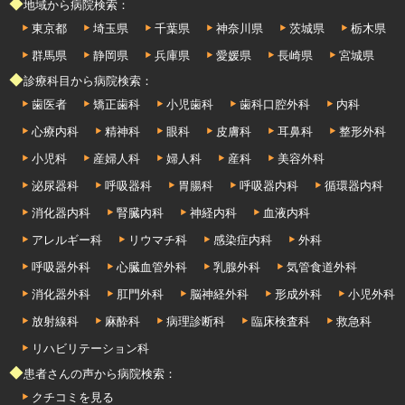
◆地域から病院検索：
東京都
埼玉県
千葉県
神奈川県
茨城県
栃木県
群馬県
静岡県
兵庫県
愛媛県
長崎県
宮城県
◆診療科目から病院検索：
歯医者
矯正歯科
小児歯科
歯科口腔外科
内科
心療内科
精神科
眼科
皮膚科
耳鼻科
整形外科
小児科
産婦人科
婦人科
産科
美容外科
泌尿器科
呼吸器科
胃腸科
呼吸器内科
循環器内科
消化器内科
腎臓内科
神経内科
血液内科
アレルギー科
リウマチ科
感染症内科
外科
呼吸器外科
心臓血管外科
乳腺外科
気管食道外科
消化器外科
肛門外科
脳神経外科
形成外科
小児外科
放射線科
麻酔科
病理診断科
臨床検査科
救急科
リハビリテーション科
◆患者さんの声から病院検索：
クチコミを見る